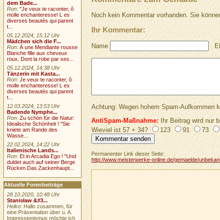
dem Bade...
Ron
:
"Je veux te raconter, ô
Noch kein Kommentar vorhanden. Sie können
molle enchanteresse! L es
diverses beautés qui parent
t...
Ihr Kommentar:
05.12.2024, 15:12 Uhr
Mädchen sich die F...
Name
E
Ron
:
À une Mendiante rousse
Blanche fille aux cheveux
roux, Dont la robe par ses...
05.12.2024, 14:38 Uhr
Tänzerin mit Kasta...
Ron
:
Je veux te raconter, ô
molle enchanteresse! L es
diverses beautés qui parent
t...
Achtung: Wegen hohem Spam-Aufkommen keine 
12.03.2024, 13:53 Uhr
Badende Nymphe...
Ron
:
Zu schön für die Natur:
AntiSpam-Maßnahme:
Ihr Beitrag wird nur b
Idealische Schönheit ! "Sie
Wieviel ist 57 + 34?
123
91
73
kniete am Rande des
Wasse...
22.02.2024, 14:22 Uhr
Italienische Lands...
Permanenter Link dieser Seite:
Ron
:
Et in Arcadia Ego ! "Und
http://www.meisterwerke-online.de/gemaelde/unbekannt
duldet auch auf seiner Berge
Rücken Das Zackenhaupt...
Aktuelle Forenbeiträge
28.10.2020, 10:48 Uhr
Stanisław &#3...
Heiko
: Hallo zusammen, für
eine Präsentation über u. A.
Impressionismus möchte ich