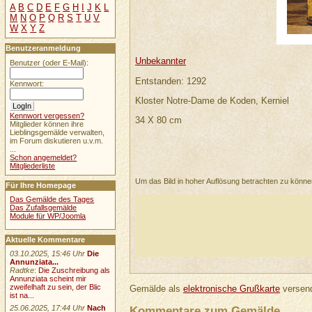
A
B
C
D
E
F
G
H
I
J
K
L
M
N
O
P
Q
R
S
T
U
V
W
X
Y
Z
Benutzeranmeldung
Unbekannter
Benutzer (oder E-Mail):
Entstanden: 1292
Kennwort:
Kloster Notre-Dame de Koden, Kerniel
Kennwort vergessen?
34 X 80 cm
Mitglieder können ihre
Lieblingsgemälde verwalten,
im Forum diskutieren u.v.m.
...
Schon angemeldet?
Mitgliederliste
Um das Bild in hoher Auflösung betrachten zu könn
Für Ihre Homepage
Das Gemälde des Tages
Das Zufallsgemälde
Module für WP/Joomla
Aktuelle Kommentare
03.10.2025, 15:46 Uhr
Die
Annunziata...
Radtke
:
Die Zuschreibung als
Annunziata scheint mir
zweifelhaft zu sein, der Blic
Gemälde als
elektronische Grußkarte
versend
ist na...
Kommentare zum Gemälde
25.06.2025, 17:44 Uhr
Nach