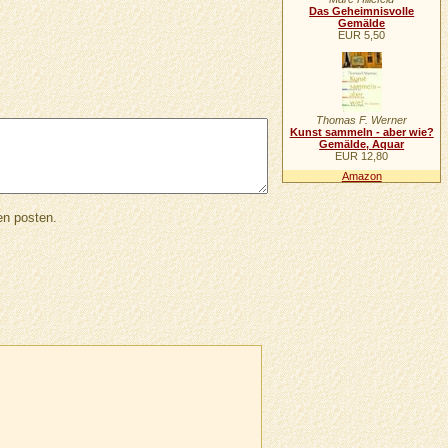
Das Geheimnisvolle
Gemälde
EUR 5,50
Thomas F. Werner
Kunst sammeln - aber wie?
Gemälde, Aquar
EUR 12,80
Amazon
en posten.