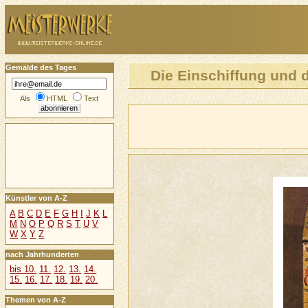
Gemälde des Tages
Die Einschiffung und d
Als
HTML
Text
Künstler von A-Z
A
B
C
D
E
F
G
H
I
J
K
L
M
N
O
P
Q
R
S
T
U
V
W
X
Y
Z
nach Jahrhunderten
bis 10.
11.
12.
13.
14.
15.
16.
17.
18.
19.
20.
Themen von A-Z