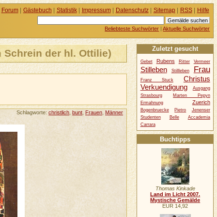
Forum
|
Gästebuch
|
Statistik
|
Impressum
|
Datenschutz
|
Sitemap
|
RSS
|
Hilfe
Beliebteste Suchwörter
|
Aktuelle Suchwörter
Zuletzt gesucht
chrein der hl. Ottilie)
Rubens
Gebet
Ritter
Vermeer
Frau
Stilleben
Stillleben
Christus
Franz Stuck
Verkuendigung
Ausgang
Strasbourg
Marten Pepyn
Zuerich
Ermahnung
Bogenbruecke
Pietro
Jenenser
Schlagworte:
christlich
,
bunt
,
Frauen
,
Männer
Studenten
Belle
Accademia
Carrara
Buchtipps
Thomas Kinkade
Land im Licht 2007.
Mystische Gemälde
EUR 14,92