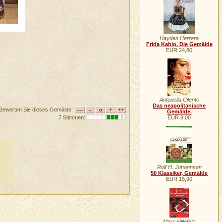
Hayden Herrera
Frida Kahlo. Die Gemälde
EUR 24,80
Antonella Cilento
Das neapolitanische
Bewerten Sie dieses Gemälde:
Gemälde.
7 Stimmen:
EUR 8,00
Rolf H. Johannsen
50 Klassiker, Gemälde
EUR 15,90
Marc Hillefeld