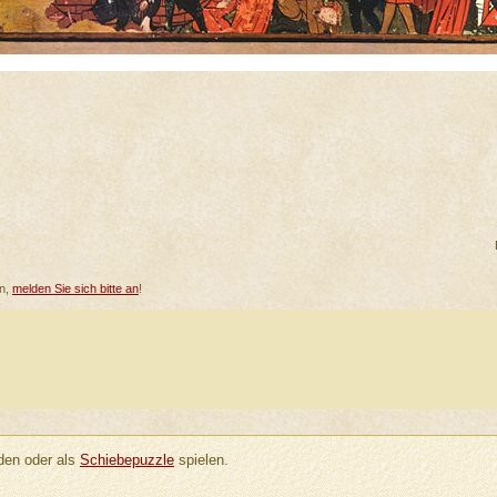
en,
melden Sie sich bitte an
!
en oder als
Schiebepuzzle
spielen.