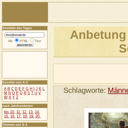
Gemälde des Tages
Anbetung 
Als
HTML
Text
S
Künstler von A-Z
Schlagworte:
Männ
A
B
C
D
E
F
G
H
I
J
K
L
M
N
O
P
Q
R
S
T
U
V
W
X
Y
Z
nach Jahrhunderten
bis 10.
11.
12.
13.
14.
15.
16.
17.
18.
19.
20.
Themen von A-Z