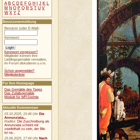
A
B
C
D
E
F
G
H
I
J
K
L
M
N
O
P
Q
R
S
T
U
V
W
X
Y
Z
Benutzeranmeldung
Benutzer (oder E-Mail):
Kennwort:
Kennwort vergessen?
Mitglieder können ihre
Lieblingsgemälde verwalten,
im Forum diskutieren u.v.m.
...
Schon angemeldet?
Mitgliederliste
Für Ihre Homepage
Das Gemälde des Tages
Das Zufallsgemälde
Module für WP/Joomla
Aktuelle Kommentare
03.10.2025, 15:46 Uhr
Die
Annunziata...
Radtke
:
Die Zuschreibung als
Annunziata scheint mir
zweifelhaft zu sein, der Blic
ist na...
25.06.2025, 17:44 Uhr
Nach