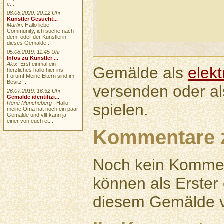
e...
08.06.2020, 20:12 Uhr
Künstler Gesucht...
Martin
: Hallo liebe
Community, ich suche nach
dem, oder der Künstlerin
dieses Gemälde...
05.08.2019, 11:45 Uhr
Infos zu Künstler ...
Alex
: Erst einmal ein
Gemälde als
elek
herzliches hallo hier ins
Forum! Meine Eltern sind im
Besitz ...
versenden oder a
26.07.2019, 16:32 Uhr
Gemälde identifizi...
René Müncheberg
: Hallo,
spielen.
meine Oma hat noch ein paar
Gemälde und vllt kann ja
einer von euch et...
Kommentare 
Noch kein Kommen
können als Erste
diesem Gemälde v