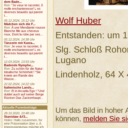
dem Bade...
Ron
:
"Je veux te raconter, ô
molle enchanteresse! L es
diverses beautés qui parent
t...
Wolf Huber
05.12.2024, 15:12 Uhr
Mädchen sich die F...
Ron
:
À une Mendiante rousse
Blanche fille aux cheveux
Entstanden: um 
roux, Dont la robe par ses...
05.12.2024, 14:38 Uhr
Tänzerin mit Kasta...
Slg. Schloß Roho
Ron
:
Je veux te raconter, ô
molle enchanteresse! L es
diverses beautés qui parent
Lugano
t...
12.03.2024, 13:53 Uhr
Badende Nymphe...
Ron
:
Zu schön für die Natur:
Lindenholz, 64 X
Idealische Schönheit ! "Sie
kniete am Rande des
Wasse...
22.02.2024, 14:22 Uhr
Italienische Lands...
Ron
:
Et in Arcadia Ego ! "Und
duldet auch auf seiner Berge
Rücken Das Zackenhaupt...
Aktuelle Forenbeiträge
Um das Bild in hoher 
28.10.2020, 10:48 Uhr
können,
melden Sie si
Stanisław &#3...
Heiko
: Hallo zusammen, für
eine Präsentation über u. A.
Impressionismus möchte ich