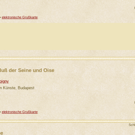
•
elektronische Grußkarte
uß der Seine und Oise
bigny
n Künste, Budapest
•
elektronische Grußkarte
Sch
se