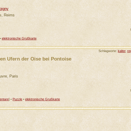
bigny
s, Reims
•
elektronische Grußkarte
Schlagworte:
kalter
,
re
en Ufern der Oise bei Pontoise
uvre, Paris
ntare
] •
Puzzle
•
elektronische Grußkarte