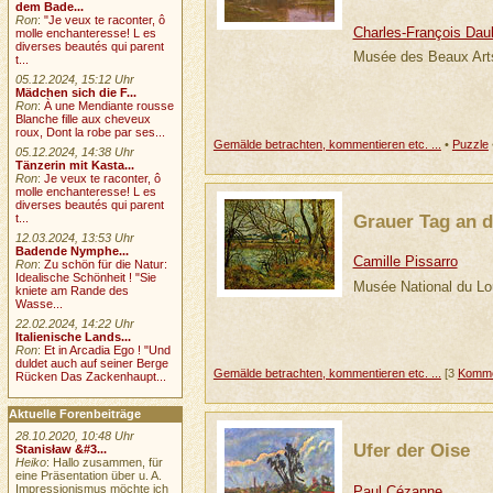
dem Bade...
Ron
:
"Je veux te raconter, ô
Charles-François Dau
molle enchanteresse! L es
diverses beautés qui parent
Musée des Beaux Art
t...
05.12.2024, 15:12 Uhr
Mädchen sich die F...
Ron
:
À une Mendiante rousse
Blanche fille aux cheveux
roux, Dont la robe par ses...
Gemälde betrachten, kommentieren etc. ...
•
Puzzle
05.12.2024, 14:38 Uhr
Tänzerin mit Kasta...
Ron
:
Je veux te raconter, ô
molle enchanteresse! L es
diverses beautés qui parent
Grauer Tag an d
t...
12.03.2024, 13:53 Uhr
Badende Nymphe...
Camille Pissarro
Ron
:
Zu schön für die Natur:
Idealische Schönheit ! "Sie
Musée National du Lo
kniete am Rande des
Wasse...
22.02.2024, 14:22 Uhr
Italienische Lands...
Ron
:
Et in Arcadia Ego ! "Und
duldet auch auf seiner Berge
Gemälde betrachten, kommentieren etc. ...
[3
Komme
Rücken Das Zackenhaupt...
Aktuelle Forenbeiträge
28.10.2020, 10:48 Uhr
Ufer der Oise
Stanisław &#3...
Heiko
: Hallo zusammen, für
eine Präsentation über u. A.
Impressionismus möchte ich
Paul Cézanne