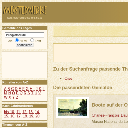
Gemälde des Tages
Als
HTML
Text
Zu der Suchanfrage passende T
Oise
Künstler von A-Z
Die passendsten Gemälde
A
B
C
D
E
F
G
H
I
J
K
L
M
N
O
P
Q
R
S
T
U
V
W
X
Y
Z
Boote auf der O
nach Jahrhunderten
bis 10.
11.
12.
13.
14.
Charles-François Dau
15.
16.
17.
18.
19.
20.
Musée National du Lo
Themen von A-Z