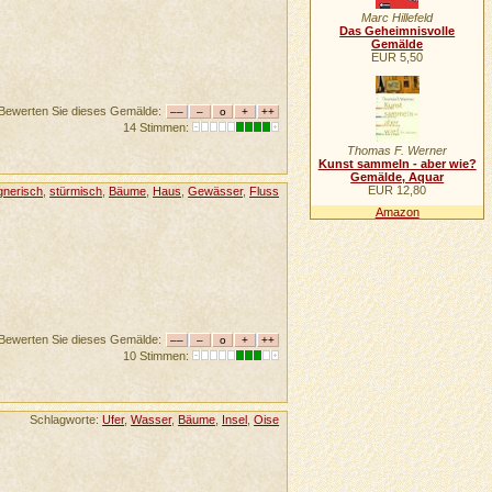
Marc Hillefeld
Das Geheimnisvolle
Gemälde
EUR 5,50
Bewerten Sie dieses Gemälde:
14 Stimmen:
Thomas F. Werner
Kunst sammeln - aber wie?
Gemälde, Aquar
EUR 12,80
gnerisch
,
stürmisch
,
Bäume
,
Haus
,
Gewässer
,
Fluss
Amazon
Bewerten Sie dieses Gemälde:
10 Stimmen:
Schlagworte:
Ufer
,
Wasser
,
Bäume
,
Insel
,
Oise