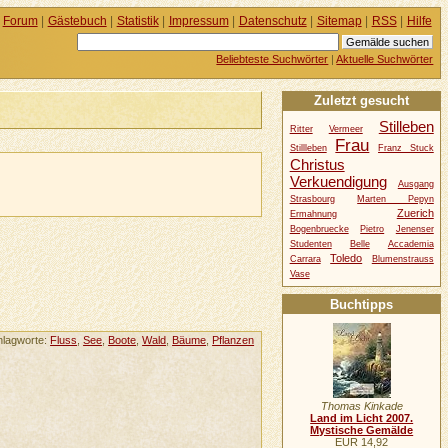
Forum
|
Gästebuch
|
Statistik
|
Impressum
|
Datenschutz
|
Sitemap
|
RSS
|
Hilfe
Beliebteste Suchwörter
|
Aktuelle Suchwörter
Zuletzt gesucht
Stilleben
Ritter
Vermeer
Frau
Stillleben
Franz Stuck
Christus
Verkuendigung
Ausgang
Strasbourg
Marten Pepyn
Zuerich
Ermahnung
Bogenbruecke
Pietro
Jenenser
Studenten
Belle
Accademia
Toledo
Carrara
Blumenstrauss
Vase
Buchtipps
hlagworte:
Fluss
,
See
,
Boote
,
Wald
,
Bäume
,
Pflanzen
Thomas Kinkade
Land im Licht 2007.
Mystische Gemälde
EUR 14,92