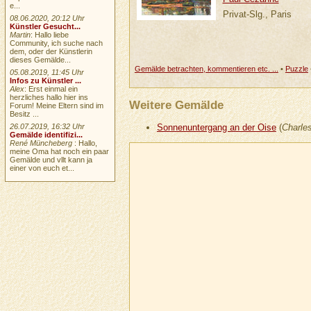
e...
Privat-Slg., Paris
08.06.2020, 20:12 Uhr
Künstler Gesucht...
Martin
: Hallo liebe
Community, ich suche nach
dem, oder der Künstlerin
dieses Gemälde...
Gemälde betrachten, kommentieren etc. ...
•
Puzzle
05.08.2019, 11:45 Uhr
Infos zu Künstler ...
Alex
: Erst einmal ein
herzliches hallo hier ins
Weitere Gemälde
Forum! Meine Eltern sind im
Besitz ...
26.07.2019, 16:32 Uhr
Sonnenuntergang an der Oise
(
Charle
Gemälde identifizi...
René Müncheberg
: Hallo,
meine Oma hat noch ein paar
Gemälde und vllt kann ja
einer von euch et...