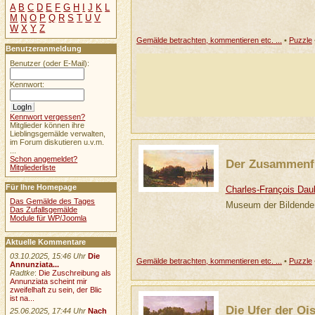
A
B
C
D
E
F
G
H
I
J
K
L
M
N
O
P
Q
R
S
T
U
V
W
X
Y
Z
Gemälde betrachten, kommentieren etc. ...
•
Puzzle
Benutzeranmeldung
Benutzer (oder E-Mail):
Kennwort:
Kennwort vergessen?
Mitglieder können ihre
Lieblingsgemälde verwalten,
im Forum diskutieren u.v.m.
...
Schon angemeldet?
Der Zusammenfl
Mitgliederliste
Für Ihre Homepage
Charles-François Dau
Das Gemälde des Tages
Museum der Bildende
Das Zufallsgemälde
Module für WP/Joomla
Aktuelle Kommentare
03.10.2025, 15:46 Uhr
Die
Gemälde betrachten, kommentieren etc. ...
•
Puzzle
Annunziata...
Radtke
:
Die Zuschreibung als
Annunziata scheint mir
zweifelhaft zu sein, der Blic
ist na...
Die Ufer der Oi
25.06.2025, 17:44 Uhr
Nach