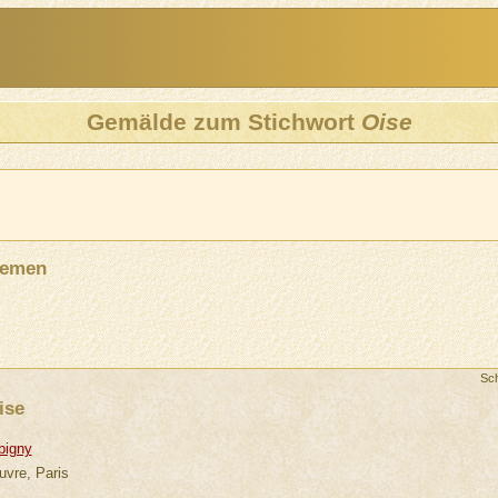
Gemälde zum Stichwort
Oise
hemen
Sc
ise
bigny
uvre, Paris