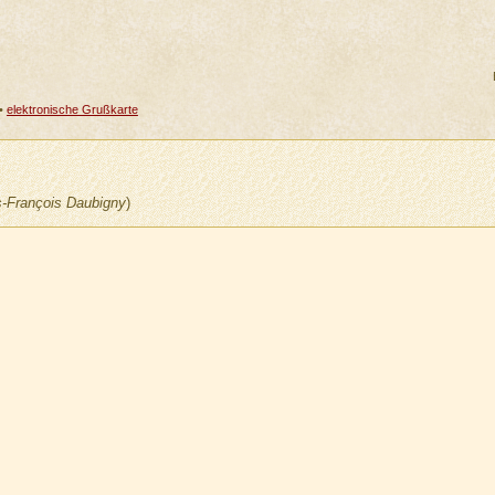
•
elektronische Grußkarte
s-François Daubigny
)