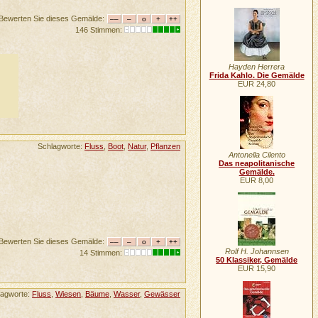
Bewerten Sie dieses Gemälde:
146 Stimmen:
Hayden Herrera
Frida Kahlo. Die Gemälde
EUR 24,80
Schlagworte:
Fluss
,
Boot
,
Natur
,
Pflanzen
Antonella Cilento
Das neapolitanische
Gemälde.
EUR 8,00
Bewerten Sie dieses Gemälde:
Rolf H. Johannsen
14 Stimmen:
50 Klassiker, Gemälde
EUR 15,90
lagworte:
Fluss
,
Wiesen
,
Bäume
,
Wasser
,
Gewässer