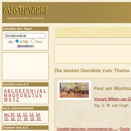
Gemälde des Tages
Als
HTML
Text
Die besten Gemälde zum Thema
Künstler von A-Z
Fest am Montma
A
B
C
D
E
F
G
H
I
J
K
L
M
N
O
P
Q
R
S
T
U
V
Vincent Willem van 
W
X
Y
Z
Slg. V. W. van Gogh,
nach Jahrhunderten
bis 10.
11.
12.
13.
14.
15.
16.
17.
18.
19.
20.
Themen von A-Z
Gemälde betrachten, kommentieren etc. ...
•
Puzzle