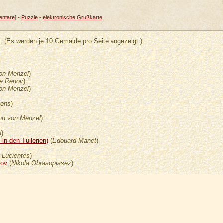
ntare
] •
Puzzle
•
elektronische Grußkarte
. (Es werden je 10 Gemälde pro Seite angezeigt.)
von Menzel
)
e Renoir
)
von Menzel
)
bens
)
ann von Menzel
)
u
)
 in den Tuilerien)
(
Edouard Manet
)
 Lucientes
)
kov
(
Nikola Obrasopissez
)