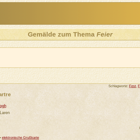
Gemälde zum Thema
Feier
Schlagworte:
Fest
,
F
rtre
Gogh
 Laren
•
elektronische Grußkarte