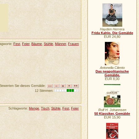
Hayden Herrera
Frida Kahlo. Die Gemälde
EUR 24,80
agworte:
Fest
,
Feier
,
Bäume
,
Stühle
,
Männer
,
Frauen
Antonella Cilento
Das neapolitanische
Gemälde.
EUR 8,00
Bewerten Sie dieses Gemälde:
12 Stimmen:
Schlagworte:
Menge
,
Tisch
,
Stühle
,
Fest
,
Feier
Rolf H. Johannsen
50 Klassiker, Gemälde
EUR 15,90