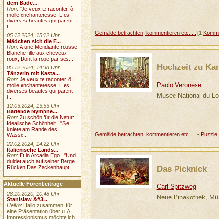
dem Bade...
Ron
:
"Je veux te raconter, ô
molle enchanteresse! L es
diverses beautés qui parent
t...
Gemälde betrachten, kommentieren etc. ...
[1
Komme
05.12.2024, 15:12 Uhr
Mädchen sich die F...
Ron
:
À une Mendiante rousse
Blanche fille aux cheveux
roux, Dont la robe par ses...
Hochzeit zu Ka
05.12.2024, 14:38 Uhr
Tänzerin mit Kasta...
Ron
:
Je veux te raconter, ô
Paolo Veronese
molle enchanteresse! L es
diverses beautés qui parent
Musée National du Lo
t...
12.03.2024, 13:53 Uhr
Badende Nymphe...
Ron
:
Zu schön für die Natur:
Idealische Schönheit ! "Sie
kniete am Rande des
Gemälde betrachten, kommentieren etc. ...
•
Puzzle
Wasse...
22.02.2024, 14:22 Uhr
Italienische Lands...
Ron
:
Et in Arcadia Ego ! "Und
duldet auch auf seiner Berge
Das Picknick
Rücken Das Zackenhaupt...
Aktuelle Forenbeiträge
Carl Spitzweg
28.10.2020, 10:48 Uhr
Neue Pinakothek, Mü
Stanisław &#3...
Heiko
: Hallo zusammen, für
eine Präsentation über u. A.
Impressionismus möchte ich