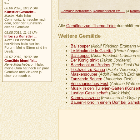
e...
08.06.2020, 20:12 Uhr
Gemälde betrachten, kommentieren etc. ...
[4
Komme
Künstler Gesucht...
Martin
: Hallo liebe
Community, ich suche nach
dem, oder der Künstlerin
Alle
Gemälde zum Thema Feier
durchblättern
dieses Gemälde...
05.08.2019, 11:45 Uhr
Weitere Gemälde
Infos zu Künstler ...
Alex
: Erst einmal ein
herzliches hallo hier ins
Ballsouper
(
Adolf Friedrich Erdmann 
Forum! Meine Eltern sind im
Le Moulin de la Galette
(
Pierre-August
Besitz ...
Ballsouper
(
Adolf Friedrich Erdmann 
26.07.2019, 16:32 Uhr
Der König trinkt
(
Jakob Jordaens
)
Gemälde identifizi...
Bacchanal auf Andros
(
Peter Paul Ru
René Müncheberg
: Hallo,
meine Oma hat noch ein paar
Hochzeit zu Kanaa
(
Paolo Veronese
)
Gemälde und vllt kann ja
Maskensouper
(
Adolf Friedrich Erdm
einer von euch et...
Tanzende Bauern
(
Januarius Zick
)
Venezianisches Fest
(
Antoine Wattea
Musik in den Tuilerien-Gärten (Konzert
Lustige Gesellschaft
(
Dirck Hals
)
Karnevalsszene
(
Francisco de Goya y
Bauern-Horro in einem Dorf bei Samo