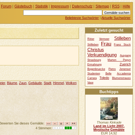
Forum
|
Gästebuch
|
Statistik
|
Impressum
|
Datenschutz
|
Sitemap
|
RSS
|
Hilfe
Beliebteste Suchwörter
|
Aktuelle Suchwörter
Zuletzt gesucht
Stilleben
Ritter
Vermeer
Frau
Stillleben
Franz Stuck
Christus
Verkuendigung
Ausgang
Strasbourg
Marten Pepyn
Zuerich
Ermahnung
Bogenbruecke
Pietro
Jenenser
Studenten
Belle
Accademia
Toledo
Carrara
Blumenstrauss
Vase
eier
,
Bäume
,
Zaun
,
Gebäude
,
Stadt
,
Himmel
,
Wolken
Buchtipps
Thomas Kinkade
Bewerten Sie dieses Gemälde:
Land im Licht 2007.
4 Stimmen:
Mystische Gemälde
EUR 14,92