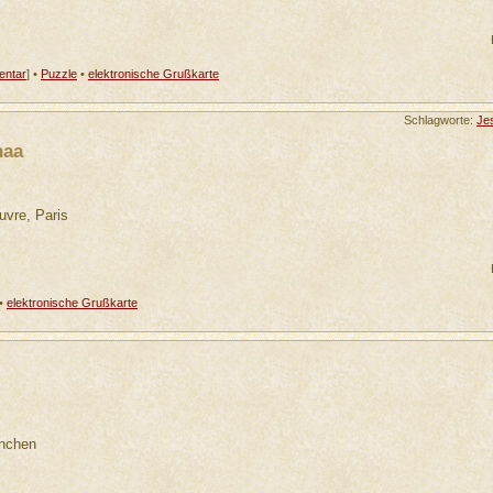
ntar
] •
Puzzle
•
elektronische Grußkarte
Schlagworte:
Je
naa
uvre, Paris
•
elektronische Grußkarte
nchen