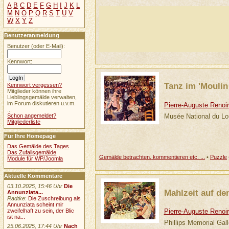
A
B
C
D
E
F
G
H
I
J
K
L
M
N
O
P
Q
R
S
T
U
V
W
X
Y
Z
Benutzeranmeldung
Benutzer (oder E-Mail):
Kennwort:
Tanz im 'Moulin 
Kennwort vergessen?
Mitglieder können ihre
Lieblingsgemälde verwalten,
im Forum diskutieren u.v.m.
Pierre-Auguste Renoir
...
Musée National du Lo
Schon angemeldet?
Mitgliederliste
Für Ihre Homepage
Das Gemälde des Tages
Das Zufallsgemälde
Gemälde betrachten, kommentieren etc. ...
•
Puzzle
Module für WP/Joomla
Aktuelle Kommentare
03.10.2025, 15:46 Uhr
Die
Mahlzeit auf d
Annunziata...
Radtke
:
Die Zuschreibung als
Annunziata scheint mir
Pierre-Auguste Renoir
zweifelhaft zu sein, der Blic
ist na...
Phillips Memorial Gal
25.06.2025, 17:44 Uhr
Nach