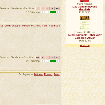
Marc Hillefeld
Das Geheimnisvolle
Bewerten Sie dieses Gemälde:
Gemälde
EUR 5,50
10 Stimmen:
sus
,
Wein
,
Wasser
,
Menschen
,
Fest
,
Feier
,
Festmahl
Thomas F. Werner
Kunst sammeln - aber wie?
Gemälde, Aquar
EUR 12,80
Amazon
Bewerten Sie dieses Gemälde:
28 Stimmen:
Schlagworte:
Männer
,
Frauen
,
Feier