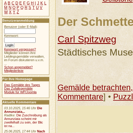
A
B
C
D
E
F
G
H
I
J
K
L
M
N
O
P
Q
R
S
T
U
V
W
X
Y
Z
Der Schmette
Benutzeranmeldung
Benutzer (oder E-Mail):
Kennwort:
Carl Spitzweg
Städtisches Mus
Kennwort vergessen?
Mitglieder können ihre
Lieblingsgemälde verwalten,
im Forum diskutieren u.v.m.
...
Schon angemeldet?
Mitgliederliste
Für Ihre Homepage
Das Gemälde des Tages
Gemälde betrachten, 
Das Zufallsgemälde
Module für WP/Joomla
Kommentare
] •
Puzz
Aktuelle Kommentare
03.10.2025, 15:46 Uhr
Die
Annunziata...
Radtke
:
Die Zuschreibung als
Annunziata scheint mir
zweifelhaft zu sein, der Blic
ist na...
25.06.2025, 17:44 Uhr
Nach