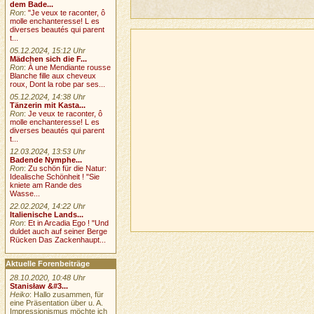
dem Bade...
Ron
:
"Je veux te raconter, ô
molle enchanteresse! L es
diverses beautés qui parent
t...
05.12.2024, 15:12 Uhr
Mädchen sich die F...
Ron
:
À une Mendiante rousse
Blanche fille aux cheveux
roux, Dont la robe par ses...
05.12.2024, 14:38 Uhr
Tänzerin mit Kasta...
Ron
:
Je veux te raconter, ô
molle enchanteresse! L es
diverses beautés qui parent
t...
12.03.2024, 13:53 Uhr
Badende Nymphe...
Ron
:
Zu schön für die Natur:
Idealische Schönheit ! "Sie
kniete am Rande des
Wasse...
22.02.2024, 14:22 Uhr
Italienische Lands...
Ron
:
Et in Arcadia Ego ! "Und
duldet auch auf seiner Berge
Rücken Das Zackenhaupt...
Aktuelle Forenbeiträge
28.10.2020, 10:48 Uhr
Stanisław &#3...
Heiko
: Hallo zusammen, für
eine Präsentation über u. A.
Impressionismus möchte ich