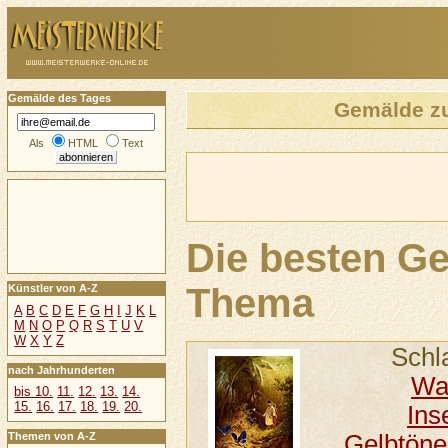
Gemälde des Tages
Gemälde 
Als
HTML
Text
Die besten G
Thema
Künstler von A-Z
A
B
C
D
E
F
G
H
I
J
K
L
M
N
O
P
Q
R
S
T
U
V
W
X
Y
Z
Schl
nach Jahrhunderten
Wa
bis 10.
11.
12.
13.
14.
15.
16.
17.
18.
19.
20.
Ins
Gelbtöne
Themen von A-Z