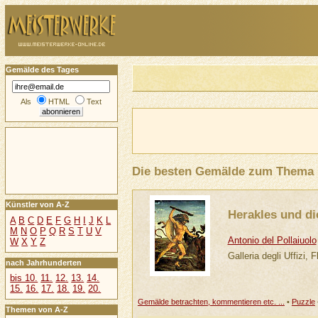
Gemälde des Tages
Als
HTML
Text
Die besten Gemälde zum Thema
Künstler von A-Z
Herakles und di
A
B
C
D
E
F
G
H
I
J
K
L
M
N
O
P
Q
R
S
T
U
V
Antonio del Pollaiuolo
W
X
Y
Z
Galleria degli Uffizi, 
nach Jahrhunderten
bis 10.
11.
12.
13.
14.
15.
16.
17.
18.
19.
20.
Gemälde betrachten, kommentieren etc. ...
•
Puzzle
Themen von A-Z