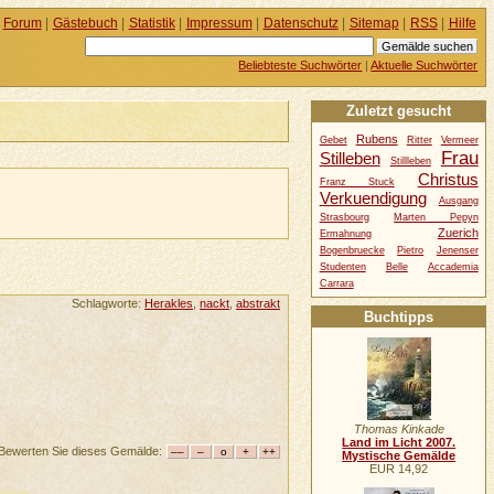
Forum
|
Gästebuch
|
Statistik
|
Impressum
|
Datenschutz
|
Sitemap
|
RSS
|
Hilfe
Beliebteste Suchwörter
|
Aktuelle Suchwörter
Zuletzt gesucht
Rubens
Gebet
Ritter
Vermeer
Frau
Stilleben
Stillleben
Christus
Franz Stuck
Verkuendigung
Ausgang
Strasbourg
Marten Pepyn
Zuerich
Ermahnung
Bogenbruecke
Pietro
Jenenser
Studenten
Belle
Accademia
Carrara
Schlagworte:
Herakles
,
nackt
,
abstrakt
Buchtipps
Thomas Kinkade
Land im Licht 2007.
Bewerten Sie dieses Gemälde:
Mystische Gemälde
EUR 14,92