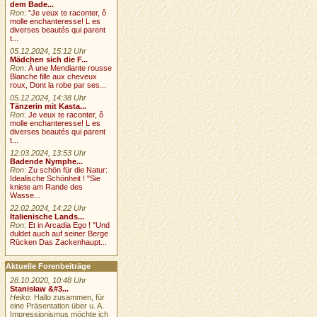
dem Bade...
Ron
:
"Je veux te raconter, ô
molle enchanteresse! L es
diverses beautés qui parent
t...
05.12.2024, 15:12 Uhr
Mädchen sich die F...
Ron
:
À une Mendiante rousse
Blanche fille aux cheveux
roux, Dont la robe par ses...
05.12.2024, 14:38 Uhr
Tänzerin mit Kasta...
Ron
:
Je veux te raconter, ô
molle enchanteresse! L es
diverses beautés qui parent
t...
12.03.2024, 13:53 Uhr
Badende Nymphe...
Ron
:
Zu schön für die Natur:
Idealische Schönheit ! "Sie
kniete am Rande des
Wasse...
22.02.2024, 14:22 Uhr
Italienische Lands...
Ron
:
Et in Arcadia Ego ! "Und
duldet auch auf seiner Berge
Rücken Das Zackenhaupt...
Aktuelle Forenbeiträge
28.10.2020, 10:48 Uhr
Stanisław &#3...
Heiko
: Hallo zusammen, für
eine Präsentation über u. A.
Impressionismus möchte ich