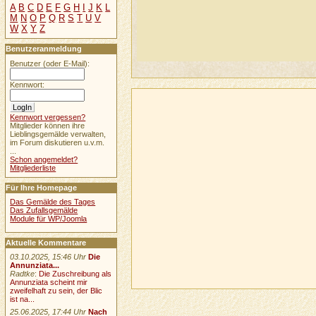
A
B
C
D
E
F
G
H
I
J
K
L
M
N
O
P
Q
R
S
T
U
V
W
X
Y
Z
Benutzeranmeldung
Benutzer (oder E-Mail):
Kennwort:
Kennwort vergessen?
Mitglieder können ihre
Lieblingsgemälde verwalten,
im Forum diskutieren u.v.m.
...
Schon angemeldet?
Mitgliederliste
Für Ihre Homepage
Das Gemälde des Tages
Das Zufallsgemälde
Module für WP/Joomla
Aktuelle Kommentare
03.10.2025, 15:46 Uhr
Die
Annunziata...
Radtke
:
Die Zuschreibung als
Annunziata scheint mir
zweifelhaft zu sein, der Blic
ist na...
25.06.2025, 17:44 Uhr
Nach