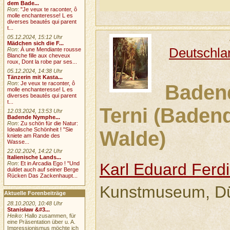
dem Bade...
Ron
:
"Je veux te raconter, ô
molle enchanteresse! L es
diverses beautés qui parent
t...
05.12.2024, 15:12 Uhr
Mädchen sich die F...
Deutschla
Ron
:
À une Mendiante rousse
Blanche fille aux cheveux
roux, Dont la robe par ses...
05.12.2024, 14:38 Uhr
Tänzerin mit Kasta...
Ron
:
Je veux te raconter, ô
Baden
molle enchanteresse! L es
diverses beautés qui parent
t...
Terni (Baden
12.03.2024, 13:53 Uhr
Badende Nymphe...
Ron
:
Zu schön für die Natur:
Idealische Schönheit ! "Sie
Walde)
kniete am Rande des
Wasse...
22.02.2024, 14:22 Uhr
Italienische Lands...
Karl Eduard Ferd
Ron
:
Et in Arcadia Ego ! "Und
duldet auch auf seiner Berge
Rücken Das Zackenhaupt...
Kunstmuseum, Dü
Aktuelle Forenbeiträge
28.10.2020, 10:48 Uhr
Stanisław &#3...
Heiko
: Hallo zusammen, für
eine Präsentation über u. A.
Impressionismus möchte ich