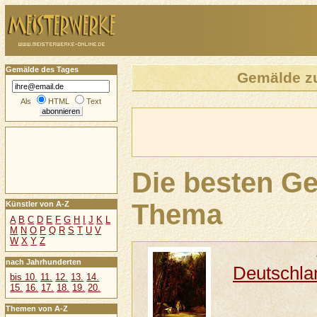
Gemälde des Tages
Gemälde 
Als
HTML
Text
Die besten G
Thema
Künstler von A-Z
A
B
C
D
E
F
G
H
I
J
K
L
M
N
O
P
Q
R
S
T
U
V
W
X
Y
Z
nach Jahrhunderten
Deutschla
bis 10.
11.
12.
13.
14.
15.
16.
17.
18.
19.
20.
Themen von A-Z