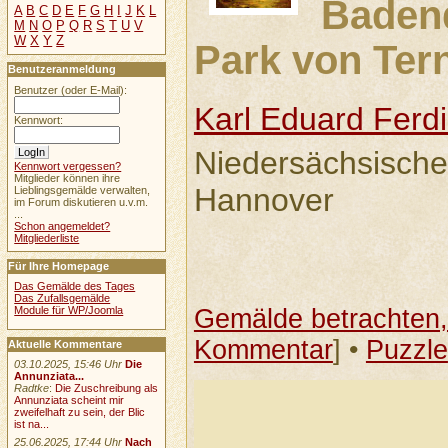
Baden
A
B
C
D
E
F
G
H
I
J
K
L
M
N
O
P
Q
R
S
T
U
V
W
X
Y
Z
Park von Tern
Benutzeranmeldung
Benutzer (oder E-Mail):
Karl Eduard Ferd
Kennwort:
Niedersächsisch
Kennwort vergessen?
Mitglieder können ihre
Hannover
Lieblingsgemälde verwalten,
im Forum diskutieren u.v.m.
...
Schon angemeldet?
Mitgliederliste
Für Ihre Homepage
Das Gemälde des Tages
Das Zufallsgemälde
Module für WP/Joomla
Gemälde betrachten, 
Kommentar
] •
Puzzle
Aktuelle Kommentare
03.10.2025, 15:46 Uhr
Die
Annunziata...
Radtke
:
Die Zuschreibung als
Annunziata scheint mir
zweifelhaft zu sein, der Blic
ist na...
25.06.2025, 17:44 Uhr
Nach