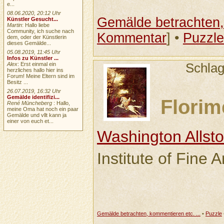
e...
08.06.2020, 20:12 Uhr
Gemälde betrachten, 
Künstler Gesucht...
Martin
: Hallo liebe
Community, ich suche nach
Kommentar
] •
Puzzle
dem, oder der Künstlerin
dieses Gemälde...
05.08.2019, 11:45 Uhr
Infos zu Künstler ...
Alex
: Erst einmal ein
Schla
herzliches hallo hier ins
Forum! Meine Eltern sind im
Besitz ...
26.07.2019, 16:32 Uhr
Gemälde identifizi...
Florim
René Müncheberg
: Hallo,
meine Oma hat noch ein paar
Gemälde und vllt kann ja
einer von euch et...
Washington Allst
Institute of Fine A
Gemälde betrachten, kommentieren etc. ...
•
Puzzle