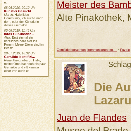
Meister des Bamb
e...
08.06.2020, 20:12 Uhr
Künstler Gesucht...
Alte Pinakothek,
Martin
: Hallo liebe
Community, ich suche nach
dem, oder der Künstlerin
dieses Gemälde...
05.08.2019, 11:45 Uhr
Infos zu Künstler ...
Alex
: Erst einmal ein
herzliches hallo hier ins
Forum! Meine Eltern sind im
Besitz ...
Gemälde betrachten, kommentieren etc. ...
•
Puzzle
26.07.2019, 16:32 Uhr
Gemälde identifizi...
René Müncheberg
: Hallo,
Schlag
meine Oma hat noch ein paar
Gemälde und vllt kann ja
einer von euch et...
Die Au
Lazar
Juan de Flandes
Museo del Prado,