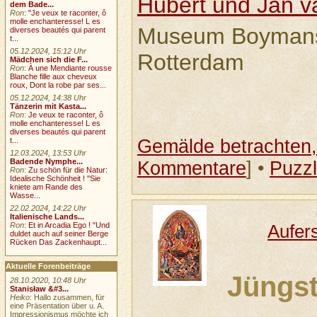
Hubert und Jan v
dem Bade...
Ron
:
"Je veux te raconter, ô
molle enchanteresse! L es
Museum Boymans
diverses beautés qui parent
t...
05.12.2024, 15:12 Uhr
Rotterdam
Mädchen sich die F...
Ron
:
À une Mendiante rousse
Blanche fille aux cheveux
roux, Dont la robe par ses...
05.12.2024, 14:38 Uhr
Tänzerin mit Kasta...
Ron
:
Je veux te raconter, ô
molle enchanteresse! L es
diverses beautés qui parent
Gemälde betrachten, 
t...
12.03.2024, 13:53 Uhr
Badende Nymphe...
Kommentare
] •
Puzz
Ron
:
Zu schön für die Natur:
Idealische Schönheit ! "Sie
kniete am Rande des
Wasse...
22.02.2024, 14:22 Uhr
Italienische Lands...
Ron
:
Et in Arcadia Ego ! "Und
Aufer
duldet auch auf seiner Berge
Rücken Das Zackenhaupt...
Aktuelle Forenbeiträge
Jüngst
28.10.2020, 10:48 Uhr
Stanisław &#3...
Heiko
: Hallo zusammen, für
eine Präsentation über u. A.
Impressionismus möchte ich