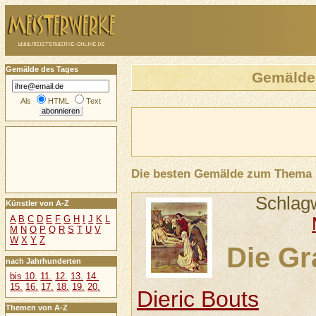
Gemälde des Tages
Gemälde
Als
HTML
Text
Die besten Gemälde zum Thema
Schlag
Künstler von A-Z
A
B
C
D
E
F
G
H
I
J
K
L
M
N
O
P
Q
R
S
T
U
V
W
X
Y
Z
Die Gr
nach Jahrhunderten
bis 10.
11.
12.
13.
14.
15.
16.
17.
18.
19.
20.
Dieric Bouts
Themen von A-Z