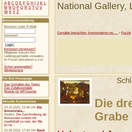
National Gallery,
A
B
C
D
E
F
G
H
I
J
K
L
M
N
O
P
Q
R
S
T
U
V
W
X
Y
Z
Benutzeranmeldung
Benutzer (oder E-Mail):
Gemälde betrachten, kommentieren etc. ...
•
Puzzle
Kennwort:
Kennwort vergessen?
Mitglieder können ihre
Lieblingsgemälde verwalten,
im Forum diskutieren u.v.m.
...
Schon angemeldet?
Mitgliederliste
Schl
Für Ihre Homepage
Das Gemälde des Tages
Das Zufallsgemälde
Module für WP/Joomla
Die dr
Aktuelle Kommentare
03.10.2025, 15:46 Uhr
Die
Annunziata...
Grabe 
Radtke
:
Die Zuschreibung als
Annunziata scheint mir
zweifelhaft zu sein, der Blic
ist na...
25.06.2025, 17:44 Uhr
Nach