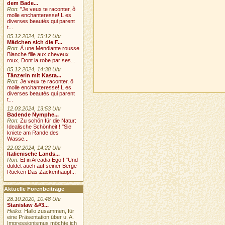
dem Bade...
Ron
:
"Je veux te raconter, ô
molle enchanteresse! L es
diverses beautés qui parent
t...
05.12.2024, 15:12 Uhr
Mädchen sich die F...
Ron
:
À une Mendiante rousse
Blanche fille aux cheveux
roux, Dont la robe par ses...
05.12.2024, 14:38 Uhr
Tänzerin mit Kasta...
Ron
:
Je veux te raconter, ô
molle enchanteresse! L es
diverses beautés qui parent
t...
12.03.2024, 13:53 Uhr
Badende Nymphe...
Ron
:
Zu schön für die Natur:
Idealische Schönheit ! "Sie
kniete am Rande des
Wasse...
22.02.2024, 14:22 Uhr
Italienische Lands...
Ron
:
Et in Arcadia Ego ! "Und
duldet auch auf seiner Berge
Rücken Das Zackenhaupt...
Aktuelle Forenbeiträge
28.10.2020, 10:48 Uhr
Stanisław &#3...
Heiko
: Hallo zusammen, für
eine Präsentation über u. A.
Impressionismus möchte ich