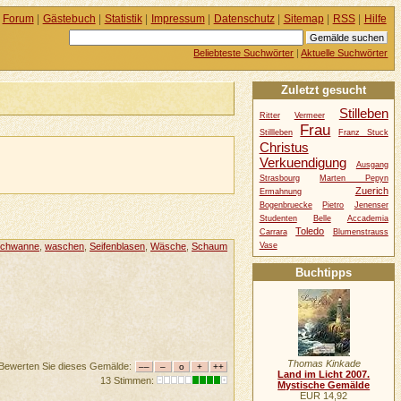
Forum
|
Gästebuch
|
Statistik
|
Impressum
|
Datenschutz
|
Sitemap
|
RSS
|
Hilfe
Beliebteste Suchwörter
|
Aktuelle Suchwörter
Zuletzt gesucht
Stilleben
Ritter
Vermeer
Frau
Stillleben
Franz Stuck
Christus
Verkuendigung
Ausgang
Strasbourg
Marten Pepyn
Zuerich
Ermahnung
Bogenbruecke
Pietro
Jenenser
Studenten
Belle
Accademia
Toledo
Carrara
Blumenstrauss
Vase
chwanne
,
waschen
,
Seifenblasen
,
Wäsche
,
Schaum
Buchtipps
Thomas Kinkade
Bewerten Sie dieses Gemälde:
Land im Licht 2007.
13 Stimmen:
Mystische Gemälde
EUR 14,92