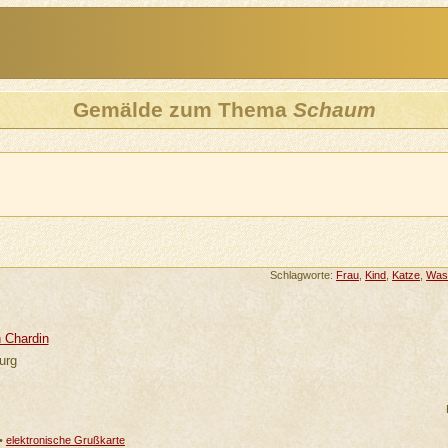
Gemälde zum Thema
Schaum
Schlagworte:
Frau
,
Kind
,
Katze
,
Was
 Chardin
urg
•
elektronische Grußkarte