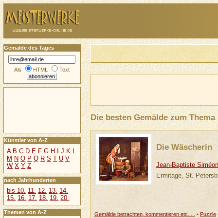
Gemälde des Tages
Als
HTML
Text
Die besten Gemälde zum Thema
Künstler von A-Z
Die Wäscherin
A
B
C
D
E
F
G
H
I
J
K
L
M
N
O
P
Q
R
S
T
U
V
Jean-Baptiste Siméon
W
X
Y
Z
Ermitage, St. Petersb
nach Jahrhunderten
bis 10.
11.
12.
13.
14.
15.
16.
17.
18.
19.
20.
Themen von A-Z
Gemälde betrachten, kommentieren etc. ...
•
Puzzle