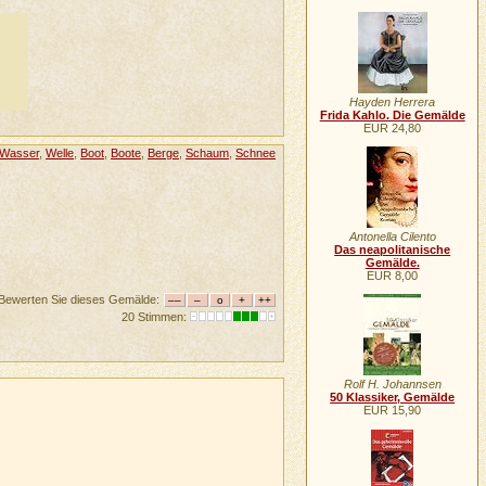
Hayden Herrera
Frida Kahlo. Die Gemälde
EUR 24,80
Wasser
,
Welle
,
Boot
,
Boote
,
Berge
,
Schaum
,
Schnee
Antonella Cilento
Das neapolitanische
Gemälde.
EUR 8,00
Bewerten Sie dieses Gemälde:
20 Stimmen:
Rolf H. Johannsen
50 Klassiker, Gemälde
EUR 15,90