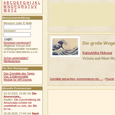
A
B
C
D
E
F
G
H
I
J
K
L
M
N
O
P
Q
R
S
T
U
V
W
X
Y
Z
Benutzeranmeldung
Benutzer (oder E-Mail):
Kennwort:
Die große Woge 
Kennwort vergessen?
Mitglieder können ihre
Lieblingsgemälde verwalten,
im Forum diskutieren u.v.m.
Katsushika Hokusai
...
Victoria and Albert 
Schon angemeldet?
Mitgliederliste
Für Ihre Homepage
Das Gemälde des Tages
Das Zufallsgemälde
Gemälde betrachten, kommentieren etc. ...
•
Puzzle
Module für WP/Joomla
Aktuelle Kommentare
03.10.2025, 15:46 Uhr
Die
Annunziata...
Radtke
:
Die Zuschreibung als
Annunziata scheint mir
zweifelhaft zu sein, der Blic
ist na...
25.06.2025, 17:44 Uhr
Nach