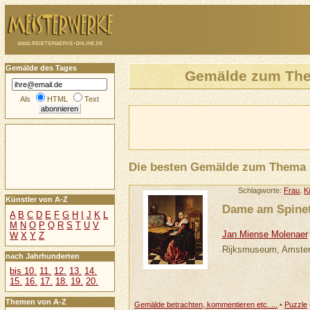
Gemälde des Tages
Gemälde zum Th
Als
HTML
Text
Die besten Gemälde zum Thema
Schlagworte:
Frau
,
K
Künstler von A-Z
Dame am Spinet
A
B
C
D
E
F
G
H
I
J
K
L
M
N
O
P
Q
R
S
T
U
V
Jan Miense Molenaer
W
X
Y
Z
Rijksmuseum, Amste
nach Jahrhunderten
bis 10.
11.
12.
13.
14.
15.
16.
17.
18.
19.
20.
Themen von A-Z
Gemälde betrachten, kommentieren etc. ...
•
Puzzle