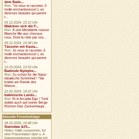
dem Bade...
Ron
:
"Je veux te raconter, ô
molle enchanteresse! L es
diverses beautés qui parent
t...
05.12.2024, 15:12 Uhr
Mädchen sich die F...
Ron
:
À une Mendiante rousse
Blanche fille aux cheveux
roux, Dont la robe par ses...
05.12.2024, 14:38 Uhr
Tänzerin mit Kasta...
Ron
:
Je veux te raconter, ô
molle enchanteresse! L es
diverses beautés qui parent
t...
12.03.2024, 13:53 Uhr
Badende Nymphe...
Ron
:
Zu schön für die Natur:
Idealische Schönheit ! "Sie
kniete am Rande des
Wasse...
22.02.2024, 14:22 Uhr
Italienische Lands...
Ron
:
Et in Arcadia Ego ! "Und
duldet auch auf seiner Berge
Rücken Das Zackenhaupt...
Aktuelle Forenbeiträge
28.10.2020, 10:48 Uhr
Stanisław &#3...
Heiko
: Hallo zusammen, für
eine Präsentation über u. A.
Impressionismus möchte ich