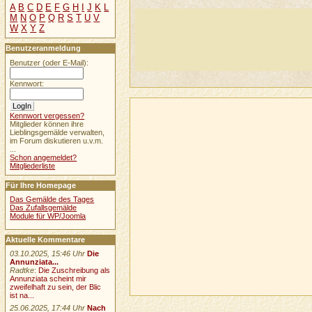
A
B
C
D
E
F
G
H
I
J
K
L
M
N
O
P
Q
R
S
T
U
V
W
X
Y
Z
Benutzeranmeldung
Benutzer (oder E-Mail):
Kennwort:
Kennwort vergessen?
Mitglieder können ihre
Lieblingsgemälde verwalten,
im Forum diskutieren u.v.m.
...
Schon angemeldet?
Mitgliederliste
Für Ihre Homepage
Das Gemälde des Tages
Das Zufallsgemälde
Module für WP/Joomla
Aktuelle Kommentare
03.10.2025, 15:46 Uhr
Die
Annunziata...
Radtke
:
Die Zuschreibung als
Annunziata scheint mir
zweifelhaft zu sein, der Blic
ist na...
25.06.2025, 17:44 Uhr
Nach