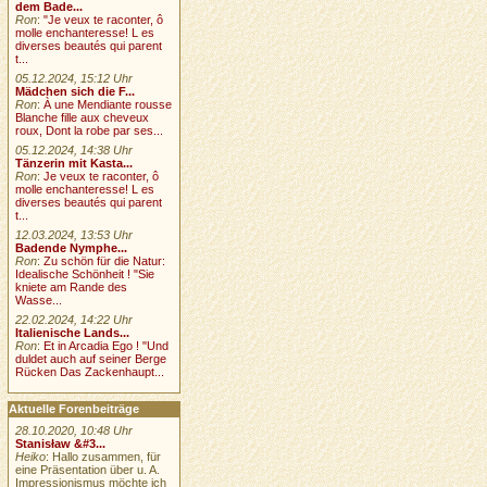
dem Bade...
Ron
:
"Je veux te raconter, ô
molle enchanteresse! L es
diverses beautés qui parent
t...
05.12.2024, 15:12 Uhr
Mädchen sich die F...
Ron
:
À une Mendiante rousse
Blanche fille aux cheveux
roux, Dont la robe par ses...
05.12.2024, 14:38 Uhr
Tänzerin mit Kasta...
Ron
:
Je veux te raconter, ô
molle enchanteresse! L es
diverses beautés qui parent
t...
12.03.2024, 13:53 Uhr
Badende Nymphe...
Ron
:
Zu schön für die Natur:
Idealische Schönheit ! "Sie
kniete am Rande des
Wasse...
22.02.2024, 14:22 Uhr
Italienische Lands...
Ron
:
Et in Arcadia Ego ! "Und
duldet auch auf seiner Berge
Rücken Das Zackenhaupt...
Aktuelle Forenbeiträge
28.10.2020, 10:48 Uhr
Stanisław &#3...
Heiko
: Hallo zusammen, für
eine Präsentation über u. A.
Impressionismus möchte ich