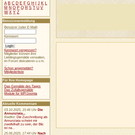
A
B
C
D
E
F
G
H
I
J
K
L
M
N
O
P
Q
R
S
T
U
V
W
X
Y
Z
Benutzeranmeldung
Benutzer (oder E-Mail):
Kennwort:
Kennwort vergessen?
Mitglieder können ihre
Lieblingsgemälde verwalten,
im Forum diskutieren u.v.m.
...
Schon angemeldet?
Mitgliederliste
Für Ihre Homepage
Das Gemälde des Tages
Das Zufallsgemälde
Module für WP/Joomla
Aktuelle Kommentare
03.10.2025, 15:46 Uhr
Die
Annunziata...
Radtke
:
Die Zuschreibung als
Annunziata scheint mir
zweifelhaft zu sein, der Blic
ist na...
25.06.2025, 17:44 Uhr
Nach