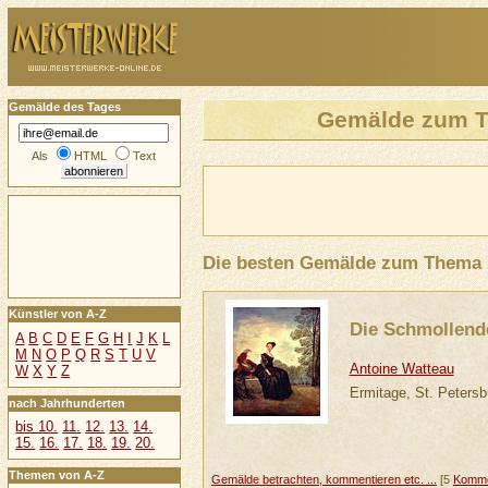
Gemälde des Tages
Gemälde zum 
Als
HTML
Text
Die besten Gemälde zum Thema
Künstler von A-Z
Die Schmollend
A
B
C
D
E
F
G
H
I
J
K
L
M
N
O
P
Q
R
S
T
U
V
Antoine Watteau
W
X
Y
Z
Ermitage, St. Petersb
nach Jahrhunderten
bis 10.
11.
12.
13.
14.
15.
16.
17.
18.
19.
20.
Themen von A-Z
Gemälde betrachten, kommentieren etc. ...
[5
Komme