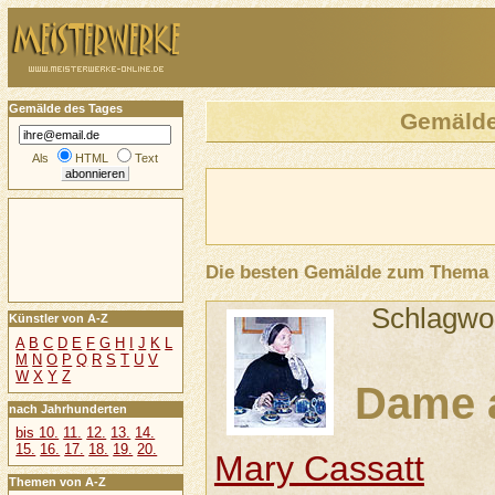
Gemälde des Tages
Gemäld
Als
HTML
Text
Die besten Gemälde zum Thema
Schlagwo
Künstler von A-Z
A
B
C
D
E
F
G
H
I
J
K
L
M
N
O
P
Q
R
S
T
U
V
W
X
Y
Z
Dame 
nach Jahrhunderten
bis 10.
11.
12.
13.
14.
15.
16.
17.
18.
19.
20.
Mary Cassatt
Themen von A-Z