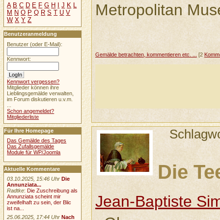
Metropolitan Mus
A
B
C
D
E
F
G
H
I
J
K
L
M
N
O
P
Q
R
S
T
U
V
W
X
Y
Z
Benutzeranmeldung
Benutzer (oder E-Mail):
Gemälde betrachten, kommentieren etc. ...
[2
Komme
Kennwort:
Kennwort vergessen?
Mitglieder können ihre
Lieblingsgemälde verwalten,
im Forum diskutieren u.v.m.
...
Schon angemeldet?
Mitgliederliste
Schlagw
Für Ihre Homepage
Das Gemälde des Tages
Das Zufallsgemälde
Module für WP/Joomla
Die Te
Aktuelle Kommentare
03.10.2025, 15:46 Uhr
Die
Annunziata...
Radtke
:
Die Zuschreibung als
Jean-Baptiste Si
Annunziata scheint mir
zweifelhaft zu sein, der Blic
ist na...
25.06.2025, 17:44 Uhr
Nach