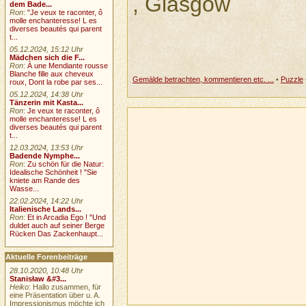
, Glasgow
dem Bade...
Ron
:
"Je veux te raconter, ô
molle enchanteresse! L es
diverses beautés qui parent
t...
05.12.2024, 15:12 Uhr
Mädchen sich die F...
Ron
:
À une Mendiante rousse
Blanche fille aux cheveux
Gemälde betrachten, kommentieren etc. ...
•
Puzzle
roux, Dont la robe par ses...
05.12.2024, 14:38 Uhr
Tänzerin mit Kasta...
Ron
:
Je veux te raconter, ô
molle enchanteresse! L es
diverses beautés qui parent
t...
12.03.2024, 13:53 Uhr
Badende Nymphe...
Ron
:
Zu schön für die Natur:
Idealische Schönheit ! "Sie
kniete am Rande des
Wasse...
22.02.2024, 14:22 Uhr
Italienische Lands...
Ron
:
Et in Arcadia Ego ! "Und
duldet auch auf seiner Berge
Rücken Das Zackenhaupt...
Aktuelle Forenbeiträge
28.10.2020, 10:48 Uhr
Stanisław &#3...
Heiko
: Hallo zusammen, für
eine Präsentation über u. A.
Impressionismus möchte ich