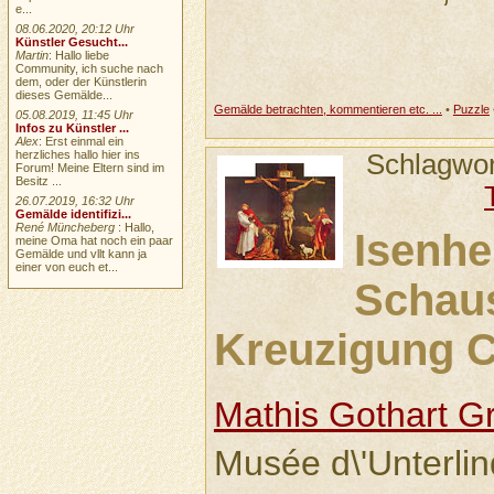
e...
08.06.2020, 20:12 Uhr
Künstler Gesucht...
Martin
: Hallo liebe
Community, ich suche nach
dem, oder der Künstlerin
dieses Gemälde...
Gemälde betrachten, kommentieren etc. ...
•
Puzzle
05.08.2019, 11:45 Uhr
Infos zu Künstler ...
Alex
: Erst einmal ein
herzliches hallo hier ins
Schlagwo
Forum! Meine Eltern sind im
Besitz ...
26.07.2019, 16:32 Uhr
Gemälde identifizi...
René Müncheberg
: Hallo,
Isenhe
meine Oma hat noch ein paar
Gemälde und vllt kann ja
einer von euch et...
Schause
Kreuzigung C
Mathis Gothart G
Musée d\'Unterli