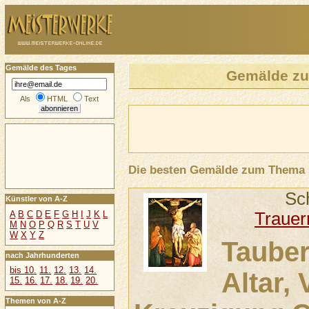
Gemälde des Tages
Gemälde z
Als
HTML
Text
Die besten Gemälde zum Thema
Sc
Künstler von A-Z
Trauer
A
B
C
D
E
F
G
H
I
J
K
L
M
N
O
P
Q
R
S
T
U
V
W
X
Y
Z
Tauber
nach Jahrhunderten
bis 10.
11.
12.
13.
14.
Altar, 
15.
16.
17.
18.
19.
20.
Themen von A-Z