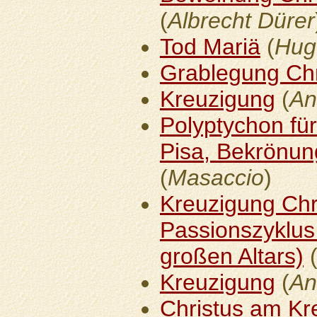
(
Albrecht Dürer
Tod Mariä
(
Hug
Grablegung Chr
Kreuzigung
(
An
Polyptychon für
Pisa, Bekrönung
(
Masaccio
)
Kreuzigung Chri
Passionszyklus
großen Altars)
Kreuzigung
(
An
Christus am Kr