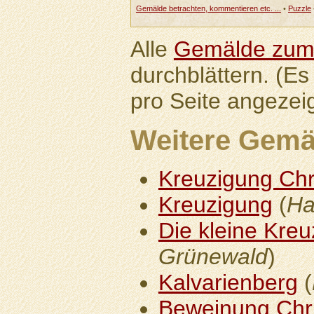
Gemälde betrachten, kommentieren etc. ...
•
Puzzle
Alle
Gemälde zum
durchblättern. (E
pro Seite angezeig
Weitere Gemä
Kreuzigung Chri
Kreuzigung
(
Ha
Die kleine Kre
Grünewald
)
Kalvarienberg
(
Beweinung Chris