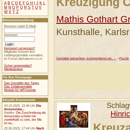
Kreuzigung C
A
B
C
D
E
F
G
H
I
J
K
L
M
N
O
P
Q
R
S
T
U
V
W
X
Y
Z
Mathis Gothart G
Benutzeranmeldung
Benutzer (oder E-Mail):
Kunsthalle, Karls
Kennwort:
Kennwort vergessen?
Mitglieder können ihre
Lieblingsgemälde verwalten,
Gemälde betrachten, kommentieren etc. ...
•
Puzzle
im Forum diskutieren u.v.m.
...
Schon angemeldet?
Mitgliederliste
Für Ihre Homepage
Das Gemälde des Tages
Das Zufallsgemälde
Module für WP/Joomla
Aktuelle Kommentare
Schlag
03.10.2025, 15:46 Uhr
Die
Annunziata...
Hinri
Radtke
:
Die Zuschreibung als
Annunziata scheint mir
zweifelhaft zu sein, der Blic
ist na...
Kreuza
25.06.2025, 17:44 Uhr
Nach