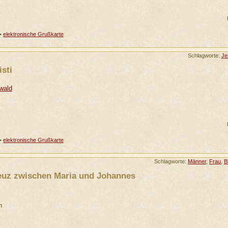
•
elektronische Grußkarte
Schlagworte:
Je
sti
wald
•
elektronische Grußkarte
Schlagworte:
Männer
,
Frau
,
B
euz zwischen Maria und Johannes
n