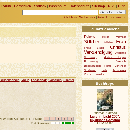
Forum
|
Gästebuch
|
Statistik
|
Impressum
|
Datenschutz
|
Sitemap
|
RSS
|
Hilfe
Beliebteste Suchwörter
|
Aktuelle Suchwörter
Zuletzt gesucht
Rubens
Ritter
Vermeer
Frau
Stilleben
Stillleben
Christus
Franz Stuck
Verkuendigung
Ausgang
Strasbourg
Marten Pepyn
Zuerich
Ermahnung
Bogenbruecke
Pietro
Jenenser
Studenten
Belle
Accademia
Toledo
Carrara
Heiligenschein
,
Kreuz
,
Landschaft
,
Gebäude
,
Himmel
Buchtipps
Thomas Kinkade
Land im Licht 2007.
Bewerten Sie dieses Gemälde:
Mystische Gemälde
EUR 14,92
136 Stimmen: