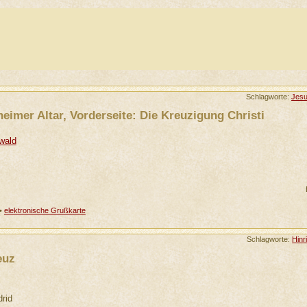
Schlagworte:
Jes
eimer Altar, Vorderseite: Die Kreuzigung Christi
wald
•
elektronische Grußkarte
Schlagworte:
Hinr
euz
rid