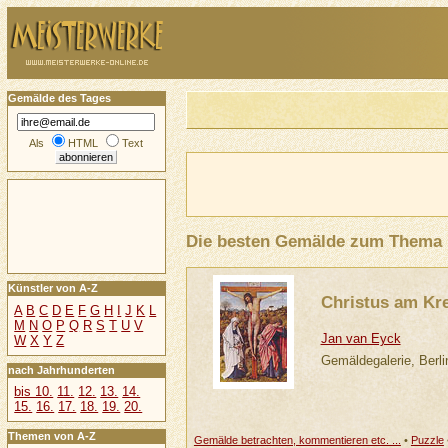
Gemälde des Tages
Als
HTML
Text
Die besten Gemälde zum Thema
Künstler von A-Z
Christus am Kr
A
B
C
D
E
F
G
H
I
J
K
L
M
N
O
P
Q
R
S
T
U
V
Jan van Eyck
W
X
Y
Z
Gemäldegalerie, Berli
nach Jahrhunderten
bis 10.
11.
12.
13.
14.
15.
16.
17.
18.
19.
20.
Themen von A-Z
Gemälde betrachten, kommentieren etc. ...
•
Puzzle