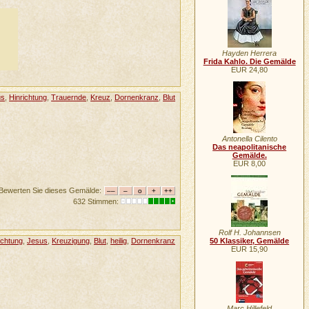
Hayden Herrera
Frida Kahlo. Die Gemälde
EUR 24,80
us
,
Hinrichtung
,
Trauernde
,
Kreuz
,
Dornenkranz
,
Blut
Antonella Cilento
Das neapolitanische
Gemälde.
EUR 8,00
Bewerten Sie dieses Gemälde:
632 Stimmen:
Rolf H. Johannsen
ichtung
,
Jesus
,
Kreuzigung
,
Blut
,
heilig
,
Dornenkranz
50 Klassiker, Gemälde
EUR 15,90
Marc Hillefeld