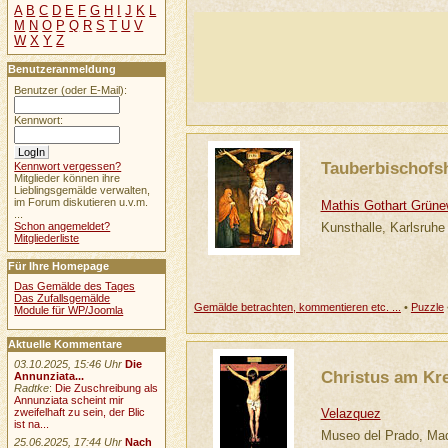
A
B
C
D
E
F
G
H
I
J
K
L
M
N
O
P
Q
R
S
T
U
V
W
X
Y
Z
Benutzeranmeldung
Benutzer (oder E-Mail):
Kennwort:
Tauberbischofsh
Kennwort vergessen?
Mitglieder können ihre
Lieblingsgemälde verwalten,
im Forum diskutieren u.v.m.
Mathis Gothart Grüne
...
Kunsthalle, Karlsruhe
Schon angemeldet?
Mitgliederliste
Für Ihre Homepage
Das Gemälde des Tages
Das Zufallsgemälde
Gemälde betrachten, kommentieren etc. ...
•
Puzzle
Module für WP/Joomla
Aktuelle Kommentare
03.10.2025, 15:46 Uhr
Die
Christus am Kr
Annunziata...
Radtke
:
Die Zuschreibung als
Annunziata scheint mir
Velazquez
zweifelhaft zu sein, der Blic
ist na...
Museo del Prado, Mad
25.06.2025, 17:44 Uhr
Nach