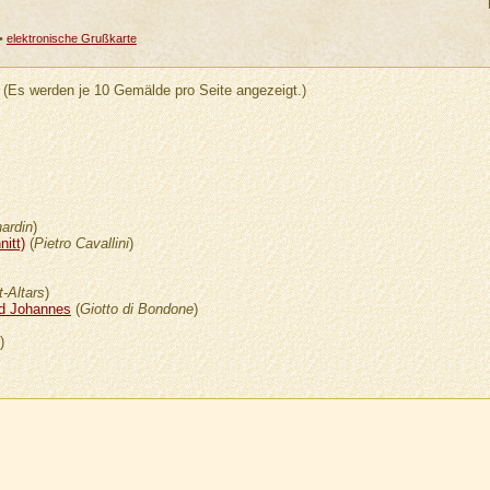
•
elektronische Grußkarte
 (Es werden je 10 Gemälde pro Seite angezeigt.)
ardin
)
itt)
(
Pietro Cavallini
)
-Altars
)
nd Johannes
(
Giotto di Bondone
)
)