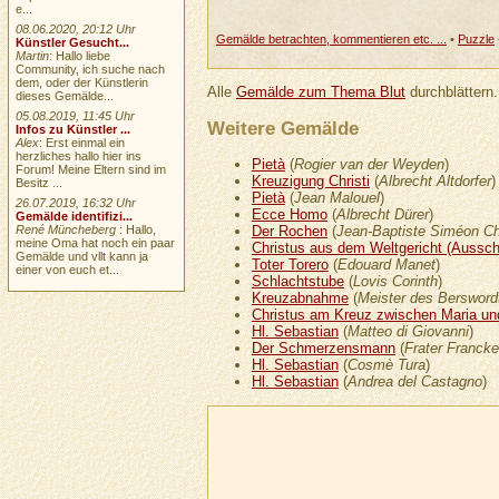
e...
08.06.2020, 20:12 Uhr
Gemälde betrachten, kommentieren etc. ...
•
Puzzle
Künstler Gesucht...
Martin
: Hallo liebe
Community, ich suche nach
dem, oder der Künstlerin
Alle
Gemälde zum Thema Blut
durchblättern.
dieses Gemälde...
05.08.2019, 11:45 Uhr
Weitere Gemälde
Infos zu Künstler ...
Alex
: Erst einmal ein
herzliches hallo hier ins
Pietà
(
Rogier van der Weyden
)
Forum! Meine Eltern sind im
Kreuzigung Christi
(
Albrecht Altdorfer
)
Besitz ...
Pietà
(
Jean Malouel
)
26.07.2019, 16:32 Uhr
Ecce Homo
(
Albrecht Dürer
)
Gemälde identifizi...
Der Rochen
(
Jean-Baptiste Siméon Ch
René Müncheberg
: Hallo,
meine Oma hat noch ein paar
Christus aus dem Weltgericht (Ausschn
Gemälde und vllt kann ja
Toter Torero
(
Edouard Manet
)
einer von euch et...
Schlachtstube
(
Lovis Corinth
)
Kreuzabnahme
(
Meister des Berswordt
Christus am Kreuz zwischen Maria u
Hl. Sebastian
(
Matteo di Giovanni
)
Der Schmerzensmann
(
Frater Francke
Hl. Sebastian
(
Cosmè Tura
)
Hl. Sebastian
(
Andrea del Castagno
)