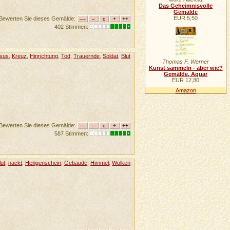
Das Geheimnisvolle
Gemälde
EUR 5,50
Bewerten Sie dieses Gemälde:
402 Stimmen:
sus
,
Kreuz
,
Hinrichtung
,
Tod
,
Trauernde
,
Soldat
,
Blut
Thomas F. Werner
Kunst sammeln - aber wie?
Gemälde, Aquar
EUR 12,80
Amazon
Bewerten Sie dieses Gemälde:
587 Stimmen:
lut
,
nackt
,
Heiligenschein
,
Gebäude
,
Himmel
,
Wolken