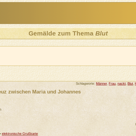
Gemälde zum Thema
Blut
Schlagworte:
Männer
,
Frau
,
nackt
,
Blut
,
euz zwischen Maria und Johannes
n
•
elektronische Grußkarte