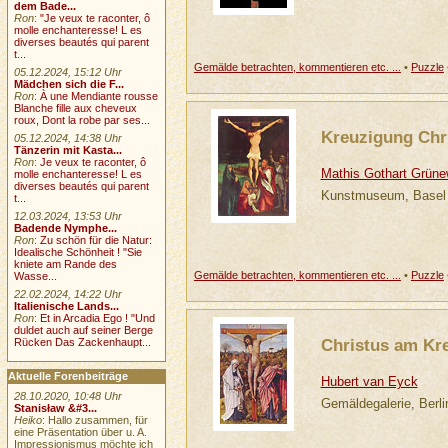
dem Bade...
Ron
:
"Je veux te raconter, ô
molle enchanteresse! L es
diverses beautés qui parent
t...
Gemälde betrachten, kommentieren etc. ...
•
Puzzle
05.12.2024, 15:12 Uhr
Mädchen sich die F...
Ron
:
À une Mendiante rousse
Blanche fille aux cheveux
roux, Dont la robe par ses...
Kreuzigung Chri
05.12.2024, 14:38 Uhr
Tänzerin mit Kasta...
Ron
:
Je veux te raconter, ô
Mathis Gothart Grüne
molle enchanteresse! L es
diverses beautés qui parent
Kunstmuseum, Basel
t...
12.03.2024, 13:53 Uhr
Badende Nymphe...
Ron
:
Zu schön für die Natur:
Idealische Schönheit ! "Sie
kniete am Rande des
Gemälde betrachten, kommentieren etc. ...
•
Puzzle
Wasse...
22.02.2024, 14:22 Uhr
Italienische Lands...
Ron
:
Et in Arcadia Ego ! "Und
duldet auch auf seiner Berge
Christus am Kr
Rücken Das Zackenhaupt...
Aktuelle Forenbeiträge
Hubert van Eyck
28.10.2020, 10:48 Uhr
Gemäldegalerie, Berli
Stanisław &#3...
Heiko
: Hallo zusammen, für
eine Präsentation über u. A.
Impressionismus möchte ich