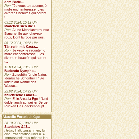
dem Bade...
Ron
:
"Je veux te raconter, ô
molle enchanteresse! L es
diverses beautés qui parent
t...
05.12.2024, 15:12 Uhr
Mädchen sich die F...
Ron
:
À une Mendiante rousse
Blanche fille aux cheveux
roux, Dont la robe par ses...
05.12.2024, 14:38 Uhr
Tänzerin mit Kasta...
Ron
:
Je veux te raconter, ô
molle enchanteresse! L es
diverses beautés qui parent
t...
12.03.2024, 13:53 Uhr
Badende Nymphe...
Ron
:
Zu schön für die Natur:
Idealische Schönheit ! "Sie
kniete am Rande des
Wasse...
22.02.2024, 14:22 Uhr
Italienische Lands...
Ron
:
Et in Arcadia Ego ! "Und
duldet auch auf seiner Berge
Rücken Das Zackenhaupt...
Aktuelle Forenbeiträge
28.10.2020, 10:48 Uhr
Stanisław &#3...
Heiko
: Hallo zusammen, für
eine Präsentation über u. A.
Impressionismus möchte ich