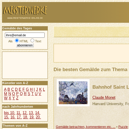
Gemälde des Tages
Als
HTML
Text
Die besten Gemälde zum Thema
Künstler von A-Z
Bahnhof Saint L
A
B
C
D
E
F
G
H
I
J
K
L
M
N
O
P
Q
R
S
T
U
V
Claude Monet
W
X
Y
Z
Harvard University, 
nach Jahrhunderten
bis 10.
11.
12.
13.
14.
15.
16.
17.
18.
19.
20.
Themen von A-Z
Gemälde betrachten, kommentieren etc. ...
•
Puzzle