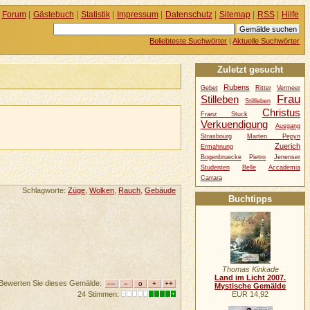
Forum
|
Gästebuch
|
Statistik
|
Impressum
|
Datenschutz
|
Sitemap
|
RSS
|
Hilfe
Beliebteste Suchwörter
|
Aktuelle Suchwörter
Zuletzt gesucht
Rubens
Gebet
Ritter
Vermeer
Frau
Stilleben
Stillleben
Christus
Franz Stuck
Verkuendigung
Ausgang
Strasbourg
Marten Pepyn
Zuerich
Ermahnung
Bogenbruecke
Pietro
Jenenser
Studenten
Belle
Accademia
Carrara
Schlagworte:
Züge
,
Wolken
,
Rauch
,
Gebäude
Buchtipps
Thomas Kinkade
Land im Licht 2007.
Bewerten Sie dieses Gemälde:
Mystische Gemälde
EUR 14,92
24 Stimmen: