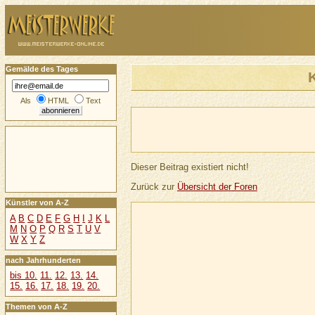
Gemälde des Tages
K
Als
HTML
Text
Dieser Beitrag existiert nicht!
Zurück zur
Übersicht der Foren
Künstler von A-Z
A
B
C
D
E
F
G
H
I
J
K
L
M
N
O
P
Q
R
S
T
U
V
W
X
Y
Z
nach Jahrhunderten
bis 10.
11.
12.
13.
14.
15.
16.
17.
18.
19.
20.
Themen von A-Z