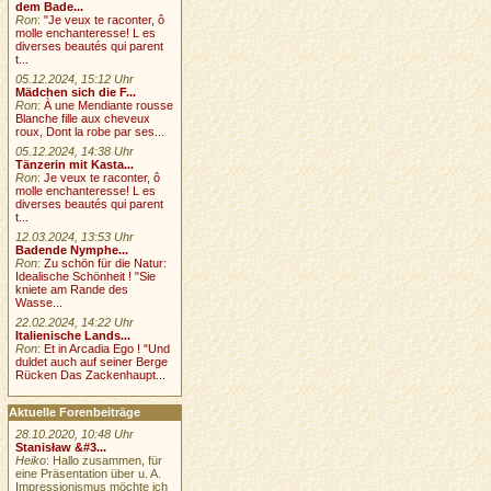
dem Bade...
Ron
:
"Je veux te raconter, ô
molle enchanteresse! L es
diverses beautés qui parent
t...
05.12.2024, 15:12 Uhr
Mädchen sich die F...
Ron
:
À une Mendiante rousse
Blanche fille aux cheveux
roux, Dont la robe par ses...
05.12.2024, 14:38 Uhr
Tänzerin mit Kasta...
Ron
:
Je veux te raconter, ô
molle enchanteresse! L es
diverses beautés qui parent
t...
12.03.2024, 13:53 Uhr
Badende Nymphe...
Ron
:
Zu schön für die Natur:
Idealische Schönheit ! "Sie
kniete am Rande des
Wasse...
22.02.2024, 14:22 Uhr
Italienische Lands...
Ron
:
Et in Arcadia Ego ! "Und
duldet auch auf seiner Berge
Rücken Das Zackenhaupt...
Aktuelle Forenbeiträge
28.10.2020, 10:48 Uhr
Stanisław &#3...
Heiko
: Hallo zusammen, für
eine Präsentation über u. A.
Impressionismus möchte ich