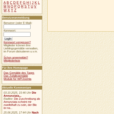
A
B
C
D
E
F
G
H
I
J
K
L
M
N
O
P
Q
R
S
T
U
V
W
X
Y
Z
Benutzeranmeldung
Benutzer (oder E-Mail):
Kennwort:
Kennwort vergessen?
Mitglieder können ihre
Lieblingsgemälde verwalten,
im Forum diskutieren u.v.m.
...
Schon angemeldet?
Mitgliederliste
Für Ihre Homepage
Das Gemälde des Tages
Das Zufallsgemälde
Module für WP/Joomla
Aktuelle Kommentare
03.10.2025, 15:46 Uhr
Die
Annunziata...
Radtke
:
Die Zuschreibung als
Annunziata scheint mir
zweifelhaft zu sein, der Blic
ist na...
25.06.2025, 17:44 Uhr
Nach