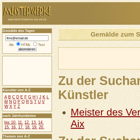
Gemälde des Tages
Gemälde zum S
Als
HTML
Text
Zu der Sucha
Künstler
Künstler von A-Z
A
B
C
D
E
F
G
H
I
J
K
L
M
N
O
P
Q
R
S
T
U
V
W
X
Y
Z
Meister des Ve
nach Jahrhunderten
Aix
bis 10.
11.
12.
13.
14.
15.
16.
17.
18.
19.
20.
Themen von A-Z