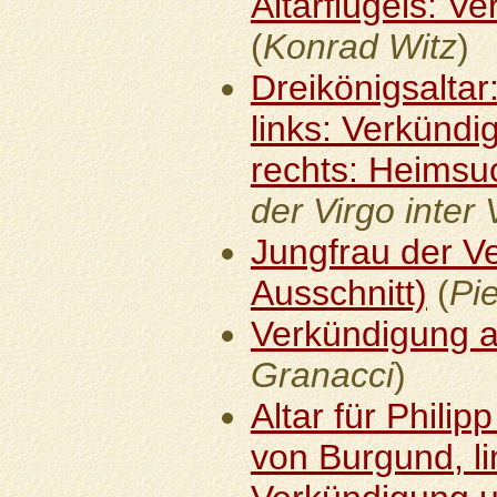
Altarflügels: V
(
Konrad Witz
)
Dreikönigsaltar:
links: Verkündi
rechts: Heimsu
der Virgo inter 
Jungfrau der V
Ausschnitt)
(
Pi
Verkündigung a
Granacci
)
Altar für Phili
von Burgund, li