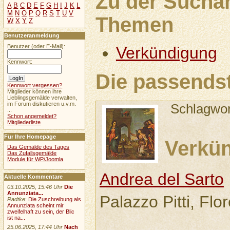
Zu der Sucha
A
B
C
D
E
F
G
H
I
J
K
L
M
N
O
P
Q
R
S
T
U
V
Themen
W
X
Y
Z
Benutzeranmeldung
Benutzer (oder E-Mail):
Verkündigung
Kennwort:
Die passends
Kennwort vergessen?
Mitglieder können ihre
Lieblingsgemälde verwalten,
im Forum diskutieren u.v.m.
Schlagwo
...
Schon angemeldet?
Mitgliederliste
Für Ihre Homepage
Verkü
Das Gemälde des Tages
Das Zufallsgemälde
Module für WP/Joomla
Andrea del Sarto
Aktuelle Kommentare
03.10.2025, 15:46 Uhr
Die
Annunziata...
Palazzo Pitti, Flo
Radtke
:
Die Zuschreibung als
Annunziata scheint mir
zweifelhaft zu sein, der Blic
ist na...
25.06.2025, 17:44 Uhr
Nach