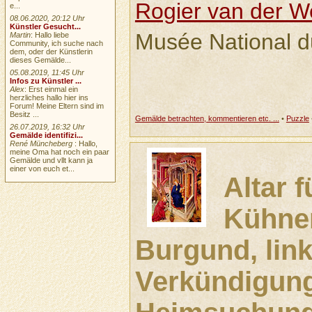
Rogier van der 
e...
08.06.2020, 20:12 Uhr
Künstler Gesucht...
Musée National d
Martin
: Hallo liebe
Community, ich suche nach
dem, oder der Künstlerin
dieses Gemälde...
05.08.2019, 11:45 Uhr
Infos zu Künstler ...
Alex
: Erst einmal ein
herzliches hallo hier ins
Forum! Meine Eltern sind im
Besitz ...
Gemälde betrachten, kommentieren etc. ...
•
Puzzle
26.07.2019, 16:32 Uhr
Gemälde identifizi...
René Müncheberg
: Hallo,
meine Oma hat noch ein paar
Gemälde und vllt kann ja
einer von euch et...
Altar f
Kühne
Burgund, link
Verkündigun