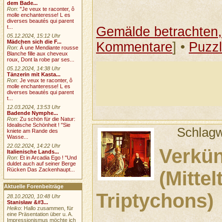
dem Bade...
Ron
:
"Je veux te raconter, ô
molle enchanteresse! L es
diverses beautés qui parent
t...
Gemälde betrachten, 
05.12.2024, 15:12 Uhr
Mädchen sich die F...
Kommentare
] •
Puzz
Ron
:
À une Mendiante rousse
Blanche fille aux cheveux
roux, Dont la robe par ses...
05.12.2024, 14:38 Uhr
Tänzerin mit Kasta...
Ron
:
Je veux te raconter, ô
molle enchanteresse! L es
diverses beautés qui parent
t...
12.03.2024, 13:53 Uhr
Badende Nymphe...
Ron
:
Zu schön für die Natur:
Idealische Schönheit ! "Sie
Schlagw
kniete am Rande des
Wasse...
22.02.2024, 14:22 Uhr
Verkü
Italienische Lands...
Ron
:
Et in Arcadia Ego ! "Und
duldet auch auf seiner Berge
Rücken Das Zackenhaupt...
(Mittel
Aktuelle Forenbeiträge
Triptychons)
28.10.2020, 10:48 Uhr
Stanisław &#3...
Heiko
: Hallo zusammen, für
eine Präsentation über u. A.
Impressionismus möchte ich