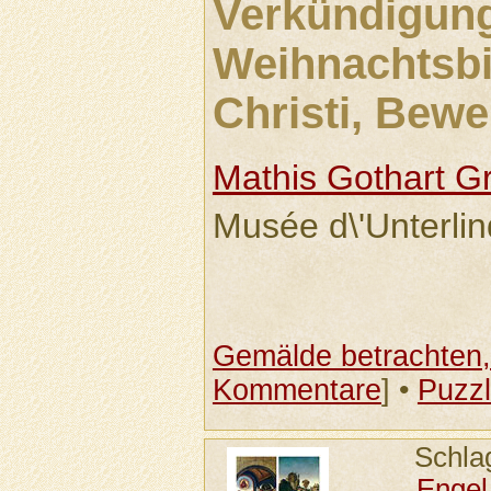
Verkündigung
Weihnachtsbi
Christi, Bewe
Mathis Gothart G
Musée d\'Unterli
Gemälde betrachten, 
Kommentare
] •
Puzz
Schla
Engel