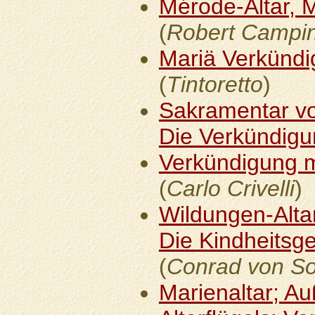
Mérode-Altar, M
(
Robert Campi
Mariä Verkündi
(
Tintoretto
)
Sakramentar vo
Die Verkündig
Verkündigung m
(
Carlo Crivelli
)
Wildungen-Alta
Die Kindheitsge
(
Conrad von So
Marienaltar; Au