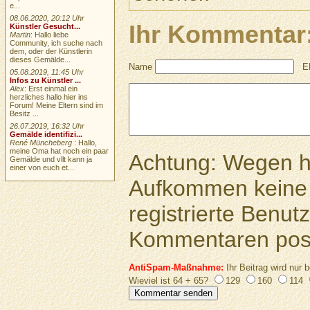
e...
08.06.2020, 20:12 Uhr
Ihr Kommentar
Künstler Gesucht...
Martin
: Hallo liebe
Community, ich suche nach
dem, oder der Künstlerin
dieses Gemälde...
Name
E
05.08.2019, 11:45 Uhr
Infos zu Künstler ...
Alex
: Erst einmal ein
herzliches hallo hier ins
Forum! Meine Eltern sind im
Besitz ...
26.07.2019, 16:32 Uhr
Gemälde identifizi...
René Müncheberg
: Hallo,
meine Oma hat noch ein paar
Achtung: Wegen 
Gemälde und vllt kann ja
einer von euch et...
Aufkommen keine 
registrierte Benutz
Kommentaren pos
AntiSpam-Maßnahme:
Ihr Beitrag wird nur b
Wieviel ist 64 + 65?
129
160
114