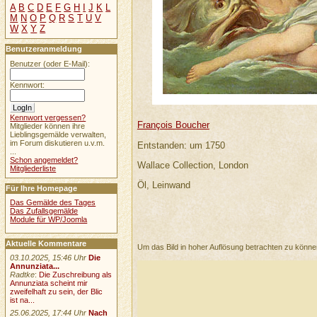
A
B
C
D
E
F
G
H
I
J
K
L
M
N
O
P
Q
R
S
T
U
V
W
X
Y
Z
Benutzeranmeldung
Benutzer (oder E-Mail):
Kennwort:
Kennwort vergessen?
François Boucher
Mitglieder können ihre
Lieblingsgemälde verwalten,
im Forum diskutieren u.v.m.
Entstanden: um 1750
...
Schon angemeldet?
Wallace Collection, London
Mitgliederliste
Öl, Leinwand
Für Ihre Homepage
Das Gemälde des Tages
Das Zufallsgemälde
Module für WP/Joomla
Aktuelle Kommentare
Um das Bild in hoher Auflösung betrachten zu könn
03.10.2025, 15:46 Uhr
Die
Annunziata...
Radtke
:
Die Zuschreibung als
Annunziata scheint mir
zweifelhaft zu sein, der Blic
ist na...
25.06.2025, 17:44 Uhr
Nach