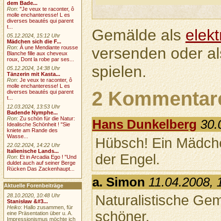
dem Bade...
Ron
:
"Je veux te raconter, ô
molle enchanteresse! L es
diverses beautés qui parent
t...
Gemälde als
elek
05.12.2024, 15:12 Uhr
Mädchen sich die F...
versenden oder a
Ron
:
À une Mendiante rousse
Blanche fille aux cheveux
roux, Dont la robe par ses...
spielen.
05.12.2024, 14:38 Uhr
Tänzerin mit Kasta...
Ron
:
Je veux te raconter, ô
molle enchanteresse! L es
2 Kommentar
diverses beautés qui parent
t...
12.03.2024, 13:53 Uhr
Badende Nymphe...
Ron
:
Zu schön für die Natur:
Hans Dunkelberg
30.
Idealische Schönheit ! "Sie
kniete am Rande des
Wasse...
Hübsch! Ein Mädche
22.02.2024, 14:22 Uhr
Italienische Lands...
der Engel.
Ron
:
Et in Arcadia Ego ! "Und
duldet auch auf seiner Berge
Rücken Das Zackenhaupt...
a. Simon
11.04.2008, 
Aktuelle Forenbeiträge
Naturalistische Gem
28.10.2020, 10:48 Uhr
Stanisław &#3...
Heiko
: Hallo zusammen, für
schöner.
eine Präsentation über u. A.
Impressionismus möchte ich