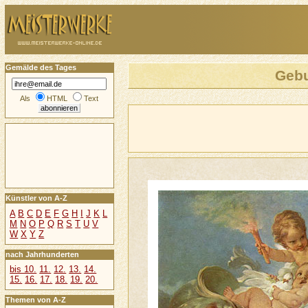
Gemälde des Tages
Gebu
Als
HTML
Text
Künstler von A-Z
A
B
C
D
E
F
G
H
I
J
K
L
M
N
O
P
Q
R
S
T
U
V
W
X
Y
Z
nach Jahrhunderten
bis 10.
11.
12.
13.
14.
15.
16.
17.
18.
19.
20.
Themen von A-Z