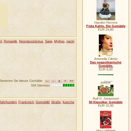
Hayden Herrera
Frida Kahlo. Die Gemälde
EUR 24,80
rt
,
Romantik
,
Neoclassizismus
,
Sage
,
Mythos
,
nackt
Antonella Cilento
Das neapolitanische
Gemälde.
EUR 8,00
Bewerten Sie dieses Gemälde:
556 Stimmen:
Rolf H. Johannsen
 Jahrhundert
,
Frankreich
,
Genrebild
,
Straße
,
Kutsche
50 Klassiker, Gemälde
EUR 15,90
Marc Hillefeld