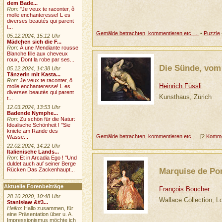
dem Bade...
Ron
:
"Je veux te raconter, ô
molle enchanteresse! L es
diverses beautés qui parent
t...
Gemälde betrachten, kommentieren etc. ...
•
Puzzle
05.12.2024, 15:12 Uhr
Mädchen sich die F...
Ron
:
À une Mendiante rousse
Blanche fille aux cheveux
roux, Dont la robe par ses...
Die Sünde, vom 
05.12.2024, 14:38 Uhr
Tänzerin mit Kasta...
Ron
:
Je veux te raconter, ô
Heinrich Füssli
molle enchanteresse! L es
diverses beautés qui parent
Kunsthaus, Zürich
t...
12.03.2024, 13:53 Uhr
Badende Nymphe...
Ron
:
Zu schön für die Natur:
Idealische Schönheit ! "Sie
kniete am Rande des
Gemälde betrachten, kommentieren etc. ...
[2
Komme
Wasse...
22.02.2024, 14:22 Uhr
Italienische Lands...
Ron
:
Et in Arcadia Ego ! "Und
duldet auch auf seiner Berge
Marquise de P
Rücken Das Zackenhaupt...
Aktuelle Forenbeiträge
François Boucher
28.10.2020, 10:48 Uhr
Wallace Collection, L
Stanisław &#3...
Heiko
: Hallo zusammen, für
eine Präsentation über u. A.
Impressionismus möchte ich