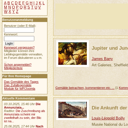
A
B
C
D
E
F
G
H
I
J
K
L
M
N
O
P
Q
R
S
T
U
V
W
X
Y
Z
Benutzeranmeldung
Benutzer (oder E-Mail):
Kennwort:
Jupiter und Jun
Kennwort vergessen?
Mitglieder können ihre
Lieblingsgemälde verwalten,
im Forum diskutieren u.v.m.
James Barry
...
Art Galeries, Sheffiel
Schon angemeldet?
Mitgliederliste
Für Ihre Homepage
Das Gemälde des Tages
Das Zufallsgemälde
Gemälde betrachten, kommentieren etc. ...
[1
Komme
Module für WP/Joomla
Aktuelle Kommentare
03.10.2025, 15:46 Uhr
Die
Die Ankunft der
Annunziata...
Radtke
:
Die Zuschreibung als
Annunziata scheint mir
Louis-Léopold Boilly
zweifelhaft zu sein, der Blic
ist na...
Musée National du Lo
25.06.2025, 17:44 Uhr
Nach