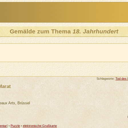
Gemälde zum Thema
18. Jahrhundert
Schlagworte:
Tod des 
Marat
aux Arts, Brüssel
ntar
] •
Puzzle
•
elektronische Grußkarte