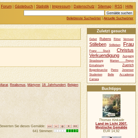
Forum
|
Gästebuch
|
Statistik
|
Impressum
|
Datenschutz
|
Sitemap
|
RSS
|
Hilfe
Beliebteste Suchwörter
|
Aktuelle Suchwörter
Zuletzt gesucht
Rubens
Gebet
Ritter
Vermeer
Frau
Stilleben
Stillleben
Christus
Franz Stuck
Verkuendigung
Ausgang
Strasbourg
Marten Pepyn
Zuerich
Ermahnung
Bogenbruecke
Pietro
Jenenser
Studenten
Belle
Accademia
Carrara
Marat
,
Realismus
,
Märtyrer
,
18. Jahrhundert
,
Belgien
Buchtipps
Thomas Kinkade
Land im Licht 2007.
Bewerten Sie dieses Gemälde:
Mystische Gemälde
EUR 14,92
641 Stimmen: