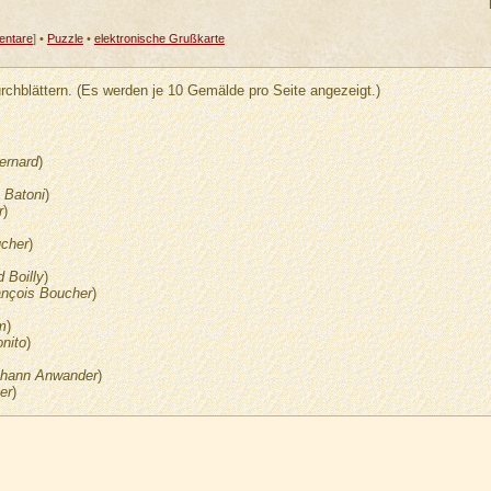
ntare
] •
Puzzle
•
elektronische Grußkarte
rchblättern. (Es werden je 10 Gemälde pro Seite angezeigt.)
ernard
)
Batoni
)
r
)
ucher
)
 Boilly
)
ançois Boucher
)
m
)
nito
)
hann Anwander
)
er
)