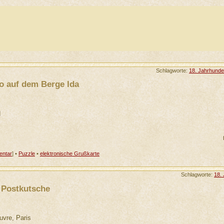
Schlagworte:
18. Jahrhunde
o auf dem Berge Ida
d
ntar
] •
Puzzle
•
elektronische Grußkarte
Schlagworte:
18.
 Postkutsche
uvre, Paris