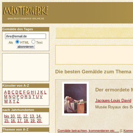
Gemälde des Tages
Als
HTML
Text
Die besten Gemälde zum Thema
Künstler von A-Z
Der ermordete 
A
B
C
D
E
F
G
H
I
J
K
L
M
N
O
P
Q
R
S
T
U
V
Jacques-Louis David
W
X
Y
Z
Musée Royaux des Be
nach Jahrhunderten
bis 10.
11.
12.
13.
14.
15.
16.
17.
18.
19.
20.
Themen von A-Z
Gemälde betrachten, kommentieren etc. ...
[1
Komme