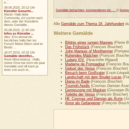
e...
08.06.2020, 20:12 Uhr
Gemälde betrachten, kommentieren etc. ...
[2
Komme
Künstler Gesucht...
Martin
: Hallo liebe
Community, ich suche nach
dem, oder der Künstlerin
Alle
Gemälde zum Thema 18. Jahrhundert
du
dieses Gemälde...
05.08.2019, 11:45 Uhr
Weitere Gemälde
Infos zu Künstler ...
Alex
: Erst einmal ein
herzliches hallo hier ins
Bildnis eines jungen Mannes
(
Pierre B
Forum! Meine Eltern sind im
Das Frühstück
(
François Boucher
)
Besitz ...
John Marquis of Monthermer
(
Pompeo 
26.07.2019, 16:32 Uhr
Ruhendes Mädchen
(
François Bouche
Gemälde identifizi...
Ludwig XIV.
(
Hyacinthe Rigaud
)
René Müncheberg
: Hallo,
meine Oma hat noch ein paar
Madame de Pompadour
(
François Bo
Gemälde und vllt kann ja
Geburt des Venus
(
François Boucher
)
einer von euch et...
Besuch beim Großvater
(
Louis-Léopold
Landschaft mit dem Bruder Lucas
(
Fr
Diana im Bade
(
François Boucher
)
Triumph Apolls
(
Cosmas Damian Asa
Genreszene mit Masken
(
Giuseppe Bo
Toilette der Venus
(
François Boucher
)
Hll. Cosmas und Damian als Ärzte
(
Jo
Amor als Gefangener
(
François Bouch