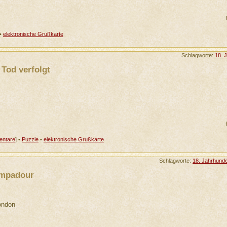
•
elektronische Grußkarte
Schlagworte:
18. 
Tod verfolgt
ntare
] •
Puzzle
•
elektronische Grußkarte
Schlagworte:
18. Jahrhunde
ompadour
ondon