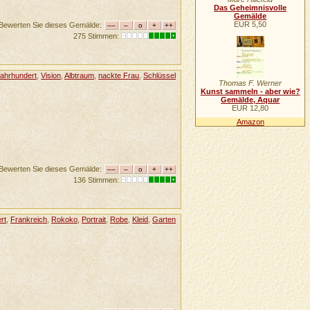
Das Geheimnisvolle
Gemälde
EUR 5,50
Bewerten Sie dieses Gemälde:
275 Stimmen:
Jahrhundert
,
Vision
,
Albtraum
,
nackte Frau
,
Schlüssel
Thomas F. Werner
Kunst sammeln - aber wie?
Gemälde, Aquar
EUR 12,80
Amazon
Bewerten Sie dieses Gemälde:
136 Stimmen:
rt
,
Frankreich
,
Rokoko
,
Portrait
,
Robe
,
Kleid
,
Garten