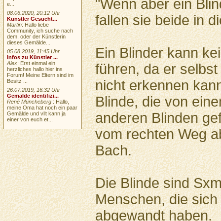
"Wenn aber ein Blin
e...
08.06.2020, 20:12 Uhr
fallen sie beide in d
Künstler Gesucht...
Martin
: Hallo liebe
Community, ich suche nach
dem, oder der Künstlerin
dieses Gemälde...
Ein Blinder kann ke
05.08.2019, 11:45 Uhr
Infos zu Künstler ...
Alex
: Erst einmal ein
führen, da er selbs
herzliches hallo hier ins
Forum! Meine Eltern sind im
nicht erkennen kann
Besitz ...
26.07.2019, 16:32 Uhr
Gemälde identifizi...
Blinde, die von ein
René Müncheberg
: Hallo,
meine Oma hat noch ein paar
anderen Blinden ge
Gemälde und vllt kann ja
einer von euch et...
vom rechten Weg ab
Bach.
Die Blinde sind Sxmb
Menschen, die sic
abgewandt haben.