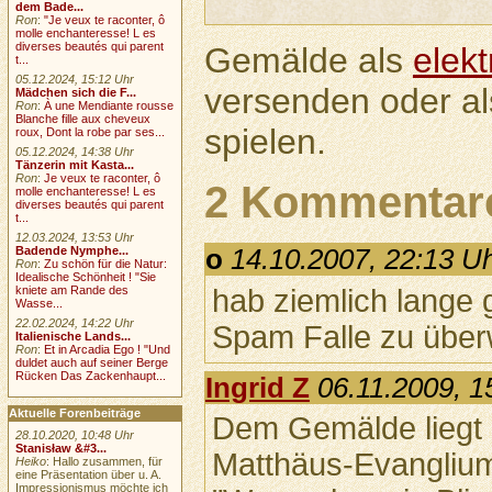
dem Bade...
Ron
:
"Je veux te raconter, ô
molle enchanteresse! L es
diverses beautés qui parent
Gemälde als
elek
t...
05.12.2024, 15:12 Uhr
versenden oder a
Mädchen sich die F...
Ron
:
À une Mendiante rousse
Blanche fille aux cheveux
spielen.
roux, Dont la robe par ses...
05.12.2024, 14:38 Uhr
Tänzerin mit Kasta...
Ron
:
Je veux te raconter, ô
2 Kommentar
molle enchanteresse! L es
diverses beautés qui parent
t...
12.03.2024, 13:53 Uhr
Badende Nymphe...
o
14.10.2007, 22:13 U
Ron
:
Zu schön für die Natur:
Idealische Schönheit ! "Sie
hab ziemlich lange 
kniete am Rande des
Wasse...
22.02.2024, 14:22 Uhr
Spam Falle zu übe
Italienische Lands...
Ron
:
Et in Arcadia Ego ! "Und
duldet auch auf seiner Berge
Rücken Das Zackenhaupt...
Ingrid Z
06.11.2009, 1
Aktuelle Forenbeiträge
Dem Gemälde liegt 
28.10.2020, 10:48 Uhr
Stanisław &#3...
Matthäus-Evanglium
Heiko
: Hallo zusammen, für
eine Präsentation über u. A.
Impressionismus möchte ich