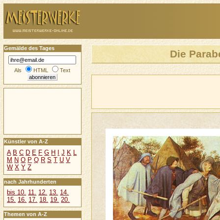
Gemälde des Tages
Die Parab
Als
HTML
Text
Künstler von A-Z
A
B
C
D
E
F
G
H
I
J
K
L
M
N
O
P
Q
R
S
T
U
V
W
X
Y
Z
nach Jahrhunderten
bis 10.
11.
12.
13.
14.
15.
16.
17.
18.
19.
20.
Themen von A-Z