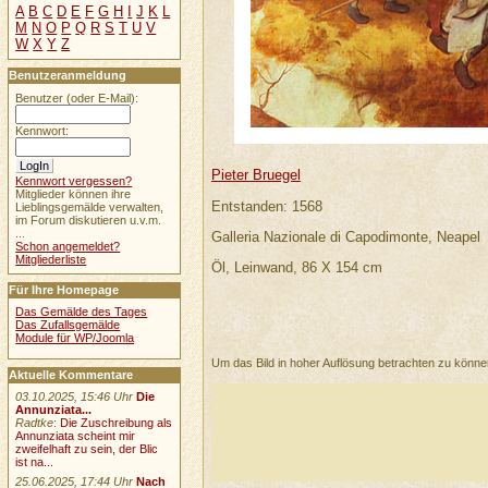
A
B
C
D
E
F
G
H
I
J
K
L
M
N
O
P
Q
R
S
T
U
V
W
X
Y
Z
Benutzeranmeldung
Benutzer (oder E-Mail):
Kennwort:
Pieter Bruegel
Kennwort vergessen?
Mitglieder können ihre
Entstanden: 1568
Lieblingsgemälde verwalten,
im Forum diskutieren u.v.m.
...
Galleria Nazionale di Capodimonte, Neapel
Schon angemeldet?
Mitgliederliste
Öl, Leinwand, 86 X 154 cm
Für Ihre Homepage
Das Gemälde des Tages
Das Zufallsgemälde
Module für WP/Joomla
Um das Bild in hoher Auflösung betrachten zu könn
Aktuelle Kommentare
03.10.2025, 15:46 Uhr
Die
Annunziata...
Radtke
:
Die Zuschreibung als
Annunziata scheint mir
zweifelhaft zu sein, der Blic
ist na...
25.06.2025, 17:44 Uhr
Nach