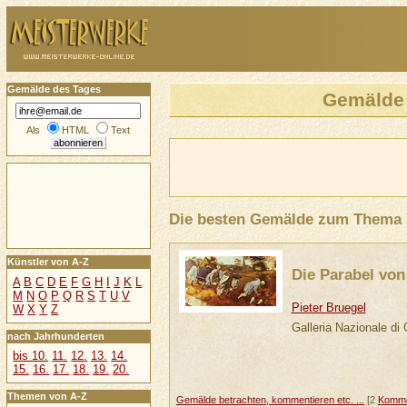
Gemälde des Tages
Gemälde
Als
HTML
Text
Die besten Gemälde zum Thema
Künstler von A-Z
Die Parabel von
A
B
C
D
E
F
G
H
I
J
K
L
M
N
O
P
Q
R
S
T
U
V
Pieter Bruegel
W
X
Y
Z
Galleria Nazionale di
nach Jahrhunderten
bis 10.
11.
12.
13.
14.
15.
16.
17.
18.
19.
20.
Themen von A-Z
Gemälde betrachten, kommentieren etc. ...
[2
Komme