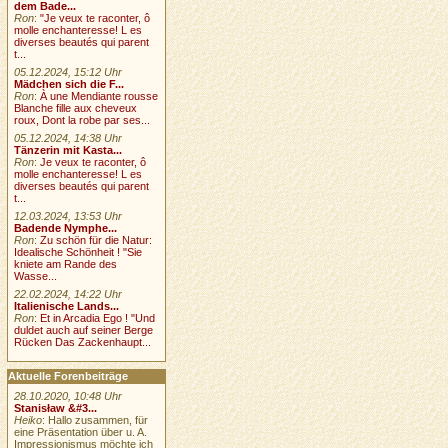
dem Bade...
Ron
:
"Je veux te raconter, ô
molle enchanteresse! L es
diverses beautés qui parent
t...
05.12.2024, 15:12 Uhr
Mädchen sich die F...
Ron
:
À une Mendiante rousse
Blanche fille aux cheveux
roux, Dont la robe par ses...
05.12.2024, 14:38 Uhr
Tänzerin mit Kasta...
Ron
:
Je veux te raconter, ô
molle enchanteresse! L es
diverses beautés qui parent
t...
12.03.2024, 13:53 Uhr
Badende Nymphe...
Ron
:
Zu schön für die Natur:
Idealische Schönheit ! "Sie
kniete am Rande des
Wasse...
22.02.2024, 14:22 Uhr
Italienische Lands...
Ron
:
Et in Arcadia Ego ! "Und
duldet auch auf seiner Berge
Rücken Das Zackenhaupt...
Aktuelle Forenbeiträge
28.10.2020, 10:48 Uhr
Stanisław &#3...
Heiko
: Hallo zusammen, für
eine Präsentation über u. A.
Impressionismus möchte ich