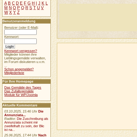
A
B
C
D
E
F
G
H
I
J
K
L
M
N
O
P
Q
R
S
T
U
V
W
X
Y
Z
Benutzeranmeldung
Benutzer (oder E-Mail):
Kennwort:
Kennwort vergessen?
Mitglieder können ihre
Lieblingsgemälde verwalten,
im Forum diskutieren u.v.m.
...
Schon angemeldet?
Mitgliederliste
Für Ihre Homepage
Das Gemälde des Tages
Das Zufallsgemälde
Module für WP/Joomla
Aktuelle Kommentare
03.10.2025, 15:46 Uhr
Die
Annunziata...
Radtke
:
Die Zuschreibung als
Annunziata scheint mir
zweifelhaft zu sein, der Blic
ist na...
25.06.2025, 17:44 Uhr
Nach