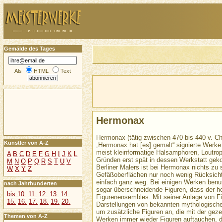
Gemälde des Tages
Als
HTML
Text
Hermonax
Hermonax (tätig zwischen 470 bis 440 v. Chr
Künstler von A-Z
„Hermonax hat [es] gemalt“ signierte Werke
meist kleinformatige Halsamphoren, Loutroph
A
B
C
D
E
F
G
H
I
J
K
L
Gründen erst spät in dessen Werkstatt ge
M
N
O
P
Q
R
S
T
U
V
Berliner Malers ist bei Hermonax nichts 
W
X
Y
Z
Gefäßoberflächen nur noch wenig Rücksicht
einfach ganz weg. Bei einigen Werken benutz
nach Jahrhunderten
sogar überschneidende Figuren, dass der hel
bis 10.
11.
12.
13.
14.
Figurenensembles. Mit seiner Anlage von F
15.
16.
17.
18.
19.
20.
Darstellungen von bekannten mythologische
um zusätzliche Figuren an, die mit der geze
Themen von A-Z
Werken immer wieder Figuren auftauchen, die