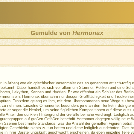
Gemälde von
Hermonax
. in Athen) war ein griechischer Vasenmaler des so genannten attisch-rotfigur
 bekannt. Dabei handelt es sich vor allem um Stamnoi, Peliken und eine Sch
oren, Lekythen, Kannen und Hydrien. Er war offenbar ein Schüler des Berline
kommen sein. Hermonax übernahm nur dessen Großflächigkeit und Trockenhei
zu spüren. Trotzdem gelang es ihm, mit dem Übernommenen neue Wege zu besc
 zu nehmen. Einzelne Ornamente, besonders jene an den Henkeln, drängte er
te er sogar die Henkel, um seine figürlichen Kompositionen auf diese auszuwe
le Anteil den dunklen Hintergrund der Gefäße beinahe verdrängt. Lediglich au
igurengruppen auf großen Gefäßen beschritt Hermonax dagegen völlig neue W
n Szenen bestimmte Standards, was die Anzahl der gemalten Figuren betraf
igten Geschichte nichts zu tun hatten und diese lediglich ausdehnten. Dies ha
 in ihrer Darstellungskraft geschwächt erscheinen, da eben einzelne Teile vo