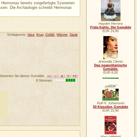
 Hermonax bereits vorgefertigte Szenerien
assen. Die Archäologie schreibt Hermonax
Hayden Herrera
Frida Kahlo. Die Gemälde
EUR 24,80
Schlagworte:
Vase
,
Krug
,
Gefäß
,
Männer
,
Säule
Antonella Cilento
Das neapolitanische
Gemälde.
EUR 8,00
Bewerten Sie dieses Gemälde:
8 Stimmen:
Rolf H. Johannsen
50 Klassiker, Gemälde
EUR 15,90
Marc Hillefeld