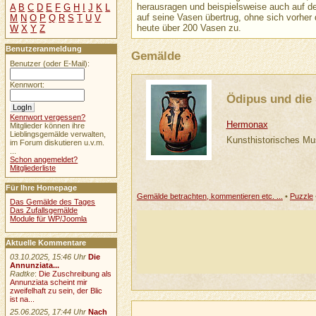
herausragen und beispielsweise auch auf d
A
B
C
D
E
F
G
H
I
J
K
L
auf seine Vasen übertrug, ohne sich vorher
M
N
O
P
Q
R
S
T
U
V
heute über 200 Vasen zu.
W
X
Y
Z
Benutzeranmeldung
Gemälde
Benutzer (oder E-Mail):
Kennwort:
Ödipus und die 
Kennwort vergessen?
Hermonax
Mitglieder können ihre
Lieblingsgemälde verwalten,
Kunsthistorisches M
im Forum diskutieren u.v.m.
...
Schon angemeldet?
Mitgliederliste
Für Ihre Homepage
Gemälde betrachten, kommentieren etc. ...
•
Puzzle
Das Gemälde des Tages
Das Zufallsgemälde
Module für WP/Joomla
Aktuelle Kommentare
03.10.2025, 15:46 Uhr
Die
Annunziata...
Radtke
:
Die Zuschreibung als
Annunziata scheint mir
zweifelhaft zu sein, der Blic
ist na...
25.06.2025, 17:44 Uhr
Nach