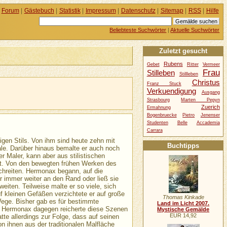
Forum
|
Gästebuch
|
Statistik
|
Impressum
|
Datenschutz
|
Sitemap
|
RSS
|
Hilfe
Beliebteste Suchwörter
|
Aktuelle Suchwörter
Zuletzt gesucht
Rubens
Gebet
Ritter
Vermeer
Frau
Stilleben
Stillleben
Christus
Franz Stuck
Verkuendigung
Ausgang
Strasbourg
Marten Pepyn
Zuerich
Ermahnung
Bogenbruecke
Pietro
Jenenser
Studenten
Belle
Accademia
Carrara
igen Stils. Von ihm sind heute zehn mit
Buchtipps
ale. Darüber hinaus bemalte er auch noch
r Maler, kann aber aus stilistischen
t. Von den bewegten frühen Werken des
hreiten. Hermonax begann, auf die
 immer weiter an den Rand oder ließ sie
iten. Teilweise malte er so viele, sich
f kleinen Gefäßen verzichtete er auf große
Thomas Kinkade
ege. Bisher gab es für bestimmte
Land im Licht 2007.
. Hermonax dagegen reicherte diese Szenen
Mystische Gemälde
EUR 14,92
tte allerdings zur Folge, dass auf seinen
n ihnen aus der traditionalen Malfläche