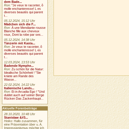
dem Bade...
Ron
:
"Je veux te raconter, ô
molle enchanteresse! L es
diverses beautés qui parent
t...
05.12.2024, 15:12 Uhr
Mädchen sich die F...
Ron
:
À une Mendiante rousse
Blanche fille aux cheveux
roux, Dont la robe par ses...
05.12.2024, 14:38 Uhr
Tänzerin mit Kasta...
Ron
:
Je veux te raconter, ô
molle enchanteresse! L es
diverses beautés qui parent
t...
12.03.2024, 13:53 Uhr
Badende Nymphe...
Ron
:
Zu schön für die Natur:
Idealische Schönheit ! "Sie
kniete am Rande des
Wasse...
22.02.2024, 14:22 Uhr
Italienische Lands...
Ron
:
Et in Arcadia Ego ! "Und
duldet auch auf seiner Berge
Rücken Das Zackenhaupt...
Aktuelle Forenbeiträge
28.10.2020, 10:48 Uhr
Stanisław &#3...
Heiko
: Hallo zusammen, für
eine Präsentation über u. A.
Impressionismus möchte ich