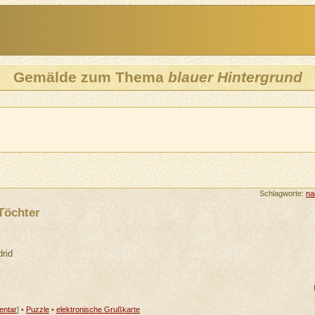
Gemälde zum Thema
blauer Hintergrund
Schlagworte:
na
Töchter
rid
ntar
] •
Puzzle
•
elektronische Grußkarte