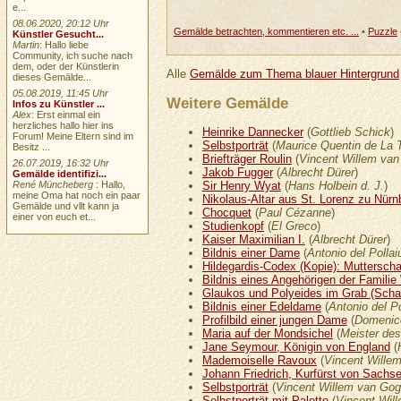
e...
08.06.2020, 20:12 Uhr
Gemälde betrachten, kommentieren etc. ...
•
Puzzle
Künstler Gesucht...
Martin
: Hallo liebe
Community, ich suche nach
dem, oder der Künstlerin
Alle
Gemälde zum Thema blauer Hintergrund
dieses Gemälde...
05.08.2019, 11:45 Uhr
Weitere Gemälde
Infos zu Künstler ...
Alex
: Erst einmal ein
herzliches hallo hier ins
Heinrike Dannecker
(
Gottlieb Schick
)
Forum! Meine Eltern sind im
Selbstporträt
(
Maurice Quentin de La 
Besitz ...
Briefträger Roulin
(
Vincent Willem va
26.07.2019, 16:32 Uhr
Jakob Fugger
(
Albrecht Dürer
)
Gemälde identifizi...
Sir Henry Wyat
(
Hans Holbein d. J.
)
René Müncheberg
: Hallo,
meine Oma hat noch ein paar
Nikolaus-Altar aus St. Lorenz zu Nürn
Gemälde und vllt kann ja
Chocquet
(
Paul Cézanne
)
einer von euch et...
Studienkopf
(
El Greco
)
Kaiser Maximilian I.
(
Albrecht Dürer
)
Bildnis einer Dame
(
Antonio del Pollai
Hildegardis-Codex (Kopie): Muttersc
Bildnis eines Angehörigen der Familie
Glaukos und Polyeides im Grab (Scha
Bildnis einer Edeldame
(
Antonio del Po
Profilbild einer jungen Dame
(
Domenic
Maria auf der Mondsichel
(
Meister de
Jane Seymour, Königin von England
(
Mademoiselle Ravoux
(
Vincent Wille
Johann Friedrich, Kurfürst von Sachs
Selbstporträt
(
Vincent Willem van Go
Selbstporträt mit Palette
(
Vincent Wil