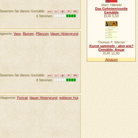
Marc Hillefeld
Das Geheimnisvolle
Bewerten Sie dieses Gemälde:
Gemälde
EUR 5,50
6 Stimmen:
lagworte:
Vase
,
Blumen
,
Pflanzen
,
blauer Hintergrund
Thomas F. Werner
Kunst sammeln - aber wie?
Gemälde, Aquar
EUR 12,80
Amazon
Bewerten Sie dieses Gemälde:
8 Stimmen:
chlagworte:
Portrait
,
blauer Hintergrund
,
goldener Hut