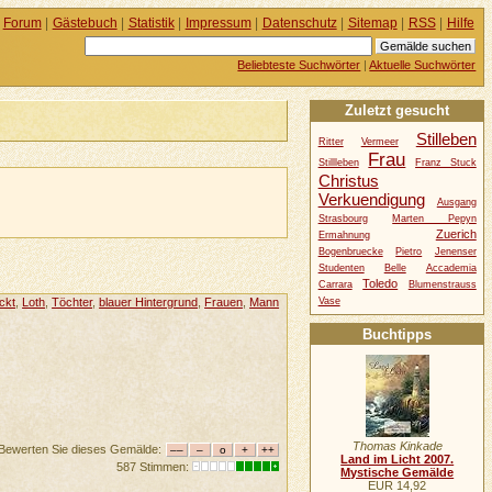
Forum
|
Gästebuch
|
Statistik
|
Impressum
|
Datenschutz
|
Sitemap
|
RSS
|
Hilfe
Beliebteste Suchwörter
|
Aktuelle Suchwörter
Zuletzt gesucht
Stilleben
Ritter
Vermeer
Frau
Stillleben
Franz Stuck
Christus
Verkuendigung
Ausgang
Strasbourg
Marten Pepyn
Zuerich
Ermahnung
Bogenbruecke
Pietro
Jenenser
Studenten
Belle
Accademia
Toledo
Carrara
Blumenstrauss
Vase
ckt
,
Loth
,
Töchter
,
blauer Hintergrund
,
Frauen
,
Mann
Buchtipps
Thomas Kinkade
Bewerten Sie dieses Gemälde:
Land im Licht 2007.
587 Stimmen:
Mystische Gemälde
EUR 14,92