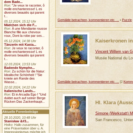
dem Bade...
Ron
:
"Je veux te raconter, ô
molle enchanteresse! L es
diverses beautés qui parent
t...
Gemälde betrachten, kommentieren etc. ...
•
Puzzle
05.12.2024, 15:12 Uhr
Mädchen sich die F...
Ron
:
À une Mendiante rousse
Blanche fille aux cheveux
roux, Dont la robe par ses...
Kaiserkronen in
05.12.2024, 14:38 Uhr
Tänzerin mit Kasta...
Ron
:
Je veux te raconter, ô
Vincent Willem van 
molle enchanteresse! L es
diverses beautés qui parent
Musée National du Lo
t...
12.03.2024, 13:53 Uhr
Badende Nymphe...
Ron
:
Zu schön für die Natur:
Idealische Schönheit ! "Sie
kniete am Rande des
Gemälde betrachten, kommentieren etc. ...
[2
Komme
Wasse...
22.02.2024, 14:22 Uhr
Italienische Lands...
Ron
:
Et in Arcadia Ego ! "Und
duldet auch auf seiner Berge
Hl. Klara (Aussc
Rücken Das Zackenhaupt...
Aktuelle Forenbeiträge
Simone (Werkstatt) Ma
28.10.2020, 10:48 Uhr
San Francesco, Unterk
Stanisław &#3...
Heiko
: Hallo zusammen, für
eine Präsentation über u. A.
Impressionismus möchte ich