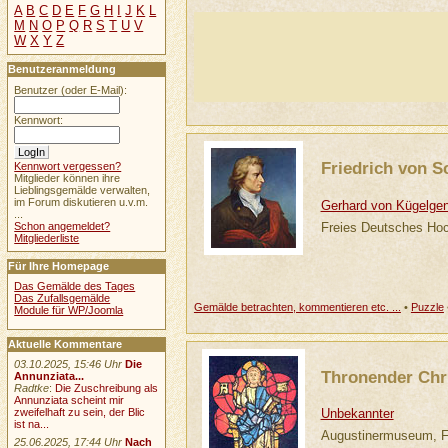
A
B
C
D
E
F
G
H
I
J
K
L
M
N
O
P
Q
R
S
T
U
V
W
X
Y
Z
Benutzeranmeldung
Benutzer (oder E-Mail):
Kennwort:
Friedrich von Sc
Kennwort vergessen?
Mitglieder können ihre
Lieblingsgemälde verwalten,
im Forum diskutieren u.v.m.
Gerhard von Kügelge
...
Freies Deutsches Hoc
Schon angemeldet?
Mitgliederliste
Für Ihre Homepage
Das Gemälde des Tages
Das Zufallsgemälde
Gemälde betrachten, kommentieren etc. ...
•
Puzzle
Module für WP/Joomla
Aktuelle Kommentare
03.10.2025, 15:46 Uhr
Die
Thronender Chri
Annunziata...
Radtke
:
Die Zuschreibung als
Annunziata scheint mir
Unbekannter
zweifelhaft zu sein, der Blic
ist na...
Augustinermuseum, Fre
25.06.2025, 17:44 Uhr
Nach