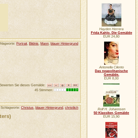
Hayden Herrera
Frida Kahlo. Die Gemälde
EUR 24,80
hlagworte:
Portrait
,
Bildnis
,
Mann
,
blauer Hintergrund
Antonella Cilento
Das neapolitanische
Gemälde.
EUR 8,00
Bewerten Sie dieses Gemälde:
45 Stimmen:
Schlagworte:
Christus
,
blauer Hintergrund
,
christlich
Rolf H. Johannsen
50 Klassiker, Gemälde
ters)
EUR 15,90