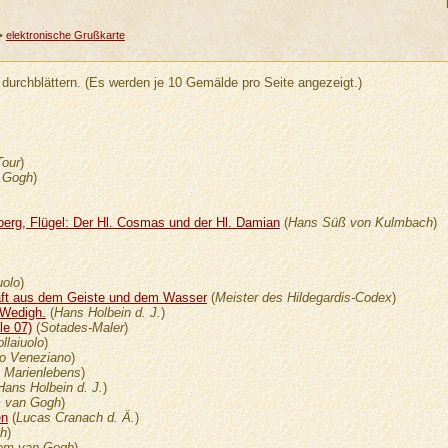
•
elektronische Grußkarte
durchblättern. (Es werden je 10 Gemälde pro Seite angezeigt.)
Tour
)
n Gogh
)
berg, Flügel: Der Hl. Cosmas und der Hl. Damian
(
Hans Süß von Kulmbach
)
uolo
)
haft aus dem Geiste und dem Wasser
(
Meister des Hildegardis-Codex
)
 Wedigh.
(
Hans Holbein d. J.
)
le 07)
(
Sotades-Maler
)
llaiuolo
)
o Veneziano
)
s Marienlebens
)
Hans Holbein d. J.
)
m van Gogh
)
en
(
Lucas Cranach d. Ä.
)
gh
)
lem van Gogh
)