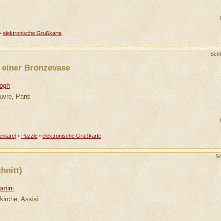
•
elektronische Grußkarte
Sch
 einer Bronzevase
Gogh
uvre, Paris
ntare
] •
Puzzle
•
elektronische Grußkarte
S
hnitt)
rtini
irche, Assisi