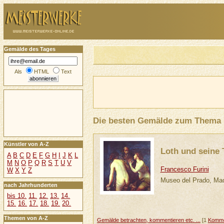
Gemälde des Tages
Als
HTML
Text
Die besten Gemälde zum Thema
Künstler von A-Z
Loth und seine 
A
B
C
D
E
F
G
H
I
J
K
L
M
N
O
P
Q
R
S
T
U
V
Francesco Furini
W
X
Y
Z
Museo del Prado, Mad
nach Jahrhunderten
bis 10.
11.
12.
13.
14.
15.
16.
17.
18.
19.
20.
Themen von A-Z
Gemälde betrachten, kommentieren etc. ...
[1
Komme