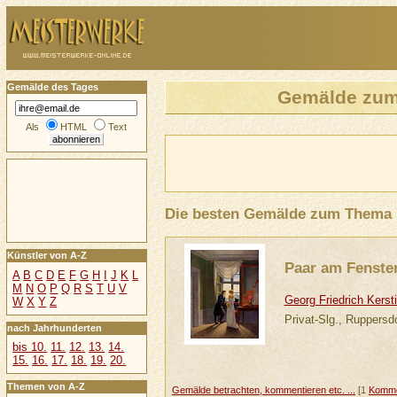
Gemälde des Tages
Gemälde zu
Als
HTML
Text
Die besten Gemälde zum Thema
Künstler von A-Z
Paar am Fenste
A
B
C
D
E
F
G
H
I
J
K
L
M
N
O
P
Q
R
S
T
U
V
Georg Friedrich Kerst
W
X
Y
Z
Privat-Slg., Ruppersdo
nach Jahrhunderten
bis 10.
11.
12.
13.
14.
15.
16.
17.
18.
19.
20.
Themen von A-Z
Gemälde betrachten, kommentieren etc. ...
[1
Komme