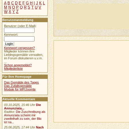
A
B
C
D
E
F
G
H
I
J
K
L
M
N
O
P
Q
R
S
T
U
V
W
X
Y
Z
Benutzeranmeldung
Benutzer (oder E-Mail):
Kennwort:
Kennwort vergessen?
Mitglieder können ihre
Lieblingsgemälde verwalten,
im Forum diskutieren u.v.m.
...
Schon angemeldet?
Mitgliederliste
Für Ihre Homepage
Das Gemälde des Tages
Das Zufallsgemälde
Module für WP/Joomla
Aktuelle Kommentare
03.10.2025, 15:46 Uhr
Die
Annunziata...
Radtke
:
Die Zuschreibung als
Annunziata scheint mir
zweifelhaft zu sein, der Blic
ist na...
25.06.2025, 17:44 Uhr
Nach