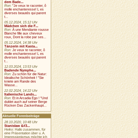
dem Bade...
Ron
:
"Je veux te raconter, ô
molle enchanteresse! L es
diverses beautés qui parent
t...
05.12.2024, 15:12 Uhr
Mädchen sich die F...
Ron
:
À une Mendiante rousse
Blanche fille aux cheveux
roux, Dont la robe par ses...
05.12.2024, 14:38 Uhr
Tänzerin mit Kasta...
Ron
:
Je veux te raconter, ô
molle enchanteresse! L es
diverses beautés qui parent
t...
12.03.2024, 13:53 Uhr
Badende Nymphe...
Ron
:
Zu schön für die Natur:
Idealische Schönheit ! "Sie
kniete am Rande des
Wasse...
22.02.2024, 14:22 Uhr
Italienische Lands...
Ron
:
Et in Arcadia Ego ! "Und
duldet auch auf seiner Berge
Rücken Das Zackenhaupt...
Aktuelle Forenbeiträge
28.10.2020, 10:48 Uhr
Stanisław &#3...
Heiko
: Hallo zusammen, für
eine Präsentation über u. A.
Impressionismus möchte ich