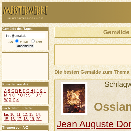
Gemälde des Tages
Gemälde
Als
HTML
Text
Die besten Gemälde zum Thema
Schlagw
Künstler von A-Z
A
B
C
D
E
F
G
H
I
J
K
L
M
N
O
P
Q
R
S
T
U
V
W
X
Y
Z
Ossia
nach Jahrhunderten
bis 10.
11.
12.
13.
14.
15.
16.
17.
18.
19.
20.
Jean Auguste Dom
Themen von A-Z