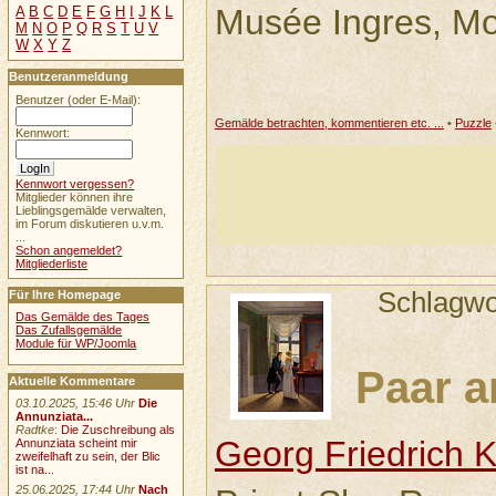
Musée Ingres, M
A
B
C
D
E
F
G
H
I
J
K
L
M
N
O
P
Q
R
S
T
U
V
W
X
Y
Z
Benutzeranmeldung
Benutzer (oder E-Mail):
Gemälde betrachten, kommentieren etc. ...
•
Puzzle
Kennwort:
Kennwort vergessen?
Mitglieder können ihre
Lieblingsgemälde verwalten,
im Forum diskutieren u.v.m.
...
Schon angemeldet?
Mitgliederliste
Schlagwo
Für Ihre Homepage
Das Gemälde des Tages
Das Zufallsgemälde
Module für WP/Joomla
Paar a
Aktuelle Kommentare
03.10.2025, 15:46 Uhr
Die
Annunziata...
Radtke
:
Die Zuschreibung als
Georg Friedrich K
Annunziata scheint mir
zweifelhaft zu sein, der Blic
ist na...
25.06.2025, 17:44 Uhr
Nach