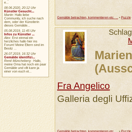
e...
08.06.2020, 20:12 Uhr
Künstler Gesucht...
Martin
: Hallo liebe
Gemälde betrachten, kommentieren etc. ...
•
Puzzle
Community, ich suche nach
dem, oder der Künstlerin
dieses Gemälde...
Schlag
05.08.2019, 11:45 Uhr
Infos zu Künstler ...
Alex
: Erst einmal ein
M
herzliches hallo hier ins
Forum! Meine Eltern sind im
Besitz ...
Marie
26.07.2019, 16:32 Uhr
Gemälde identifizi...
René Müncheberg
: Hallo,
(Aussc
meine Oma hat noch ein paar
Gemälde und vllt kann ja
einer von euch et...
Fra Angelico
Galleria degli Uffi
Gemälde betrachten, kommentieren etc. ...
•
Puzzle