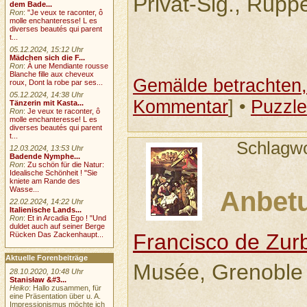
Privat-Slg., Ruppe
dem Bade...
Ron
:
"Je veux te raconter, ô
molle enchanteresse! L es
diverses beautés qui parent
t...
05.12.2024, 15:12 Uhr
Mädchen sich die F...
Ron
:
À une Mendiante rousse
Blanche fille aux cheveux
Gemälde betrachten, 
roux, Dont la robe par ses...
05.12.2024, 14:38 Uhr
Kommentar
] •
Puzzle
Tänzerin mit Kasta...
Ron
:
Je veux te raconter, ô
molle enchanteresse! L es
diverses beautés qui parent
t...
Schlagwo
12.03.2024, 13:53 Uhr
Badende Nymphe...
Ron
:
Zu schön für die Natur:
Idealische Schönheit ! "Sie
kniete am Rande des
Wasse...
Anbetu
22.02.2024, 14:22 Uhr
Italienische Lands...
Ron
:
Et in Arcadia Ego ! "Und
duldet auch auf seiner Berge
Francisco de Zur
Rücken Das Zackenhaupt...
Aktuelle Forenbeiträge
Musée, Grenoble
28.10.2020, 10:48 Uhr
Stanisław &#3...
Heiko
: Hallo zusammen, für
eine Präsentation über u. A.
Impressionismus möchte ich