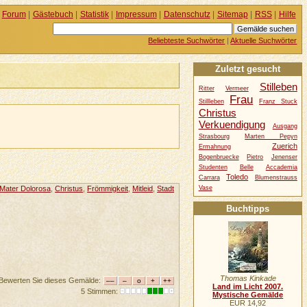
Forum
|
Gästebuch
|
Statistik
|
Impressum
|
Datenschutz
|
Sitemap
|
RSS
|
Hilfe
Beliebteste Suchwörter
|
Aktuelle Suchwörter
Zuletzt gesucht
Stilleben
Ritter
Vermeer
Frau
Stillleben
Franz Stuck
Christus
Verkuendigung
Ausgang
Strasbourg
Marten Pepyn
Zuerich
Ermahnung
Bogenbruecke
Pietro
Jenenser
Studenten
Belle
Accademia
Toledo
Carrara
Blumenstrauss
Vase
Mater Dolorosa
,
Christus
,
Frömmigkeit
,
Mitleid
,
Stadt
Buchtipps
Thomas Kinkade
Bewerten Sie dieses Gemälde:
Land im Licht 2007.
5 Stimmen:
Mystische Gemälde
EUR 14,92