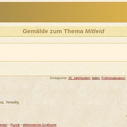
Gemälde zum Thema
Mitleid
Schlagworte:
15. Jahrhundert
,
Italien
,
Frührenaissance
,
mia, Venedig
ntar
] •
Puzzle
•
elektronische Grußkarte