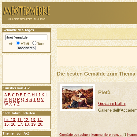
Gemälde des Tages
Als
HTML
Text
Die besten Gemälde zum Thema
Künstler von A-Z
Pietà
A
B
C
D
E
F
G
H
I
J
K
L
M
N
O
P
Q
R
S
T
U
V
Giovanni Bellini
W
X
Y
Z
Gallerie dell\'Accade
nach Jahrhunderten
bis 10.
11.
12.
13.
14.
15.
16.
17.
18.
19.
20.
Themen von A-Z
Gemälde betrachten, kommentieren etc. ...
[1
Komme