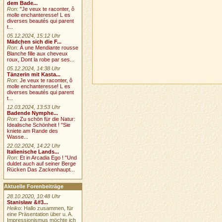
dem Bade...
Ron
:
"Je veux te raconter, ô
molle enchanteresse! L es
diverses beautés qui parent
t...
05.12.2024, 15:12 Uhr
Mädchen sich die F...
Ron
:
À une Mendiante rousse
Blanche fille aux cheveux
roux, Dont la robe par ses...
05.12.2024, 14:38 Uhr
Tänzerin mit Kasta...
Ron
:
Je veux te raconter, ô
molle enchanteresse! L es
diverses beautés qui parent
t...
12.03.2024, 13:53 Uhr
Badende Nymphe...
Ron
:
Zu schön für die Natur:
Idealische Schönheit ! "Sie
kniete am Rande des
Wasse...
22.02.2024, 14:22 Uhr
Italienische Lands...
Ron
:
Et in Arcadia Ego ! "Und
duldet auch auf seiner Berge
Rücken Das Zackenhaupt...
Aktuelle Forenbeiträge
28.10.2020, 10:48 Uhr
Stanisław &#3...
Heiko
: Hallo zusammen, für
eine Präsentation über u. A.
Impressionismus möchte ich