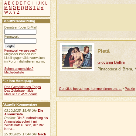
A
B
C
D
E
F
G
H
I
J
K
L
M
N
O
P
Q
R
S
T
U
V
W
X
Y
Z
Benutzeranmeldung
Benutzer (oder E-Mail):
Kennwort:
Pietà
Kennwort vergessen?
Mitglieder können ihre
Lieblingsgemälde verwalten,
im Forum diskutieren u.v.m.
Giovanni Bellini
...
Pinacoteca di Brera, 
Schon angemeldet?
Mitgliederliste
Für Ihre Homepage
Das Gemälde des Tages
Gemälde betrachten, kommentieren etc. ...
•
Puzzle
Das Zufallsgemälde
Module für WP/Joomla
Aktuelle Kommentare
03.10.2025, 15:46 Uhr
Die
Annunziata...
Radtke
:
Die Zuschreibung als
Annunziata scheint mir
zweifelhaft zu sein, der Blic
ist na...
25.06.2025, 17:44 Uhr
Nach