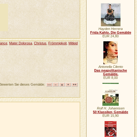
Hayden Herrera
Frida Kahlo. Die Gemälde
EUR 24,80
sance
,
Mater Dolorosa
,
Christus
,
Frömmigkeit
,
Mitleid
Antonella Cilento
Das neapolitanische
Gemälde.
EUR 8,00
Bewerten Sie dieses Gemälde:
Rolf H. Johannsen
50 Klassiker, Gemälde
EUR 15,90