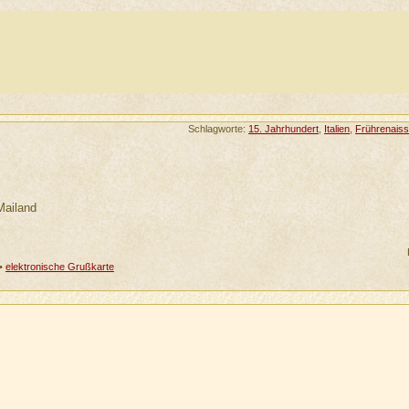
Schlagworte:
15. Jahrhundert
,
Italien
,
Frührenais
Mailand
•
elektronische Grußkarte