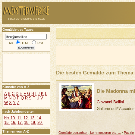
Gemälde des Tages
Als
HTML
Text
Die besten Gemälde zum Thema
Künstler von A-Z
Die Madonna mi
A
B
C
D
E
F
G
H
I
J
K
L
M
N
O
P
Q
R
S
T
U
V
Giovanni Bellini
W
X
Y
Z
Gallerie dell\'Accade
nach Jahrhunderten
bis 10.
11.
12.
13.
14.
15.
16.
17.
18.
19.
20.
Themen von A-Z
Gemälde betrachten, kommentieren etc. ...
•
Puzzle