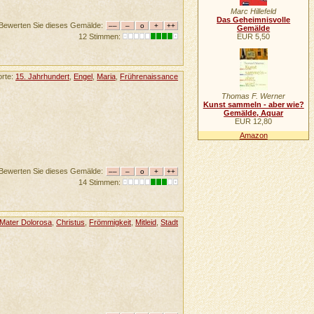
Marc Hillefeld
Das Geheimnisvolle
Bewerten Sie dieses Gemälde:
Gemälde
EUR 5,50
12 Stimmen:
orte:
15. Jahrhundert
,
Engel
,
Maria
,
Frührenaissance
Thomas F. Werner
Kunst sammeln - aber wie?
Gemälde, Aquar
EUR 12,80
Amazon
Bewerten Sie dieses Gemälde:
14 Stimmen:
Mater Dolorosa
,
Christus
,
Frömmigkeit
,
Mitleid
,
Stadt