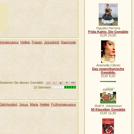
Hayden Herrera
Frida Kahlo. Die Gemälde
EUR 24,80
hrenaissance
,
Heilige
,
Frauen
,
Jesuskind
,
Haarmode
Antonella Cilento
Das neapolitanische
Gemälde.
EUR 8,00
Bewerten Sie dieses Gemälde:
10 Stimmen:
 Jahrhundert
,
Jesus
,
Maria
,
Heilige
,
Frührenaissance
Rolf H. Johannsen
50 Klassiker, Gemälde
EUR 15,90