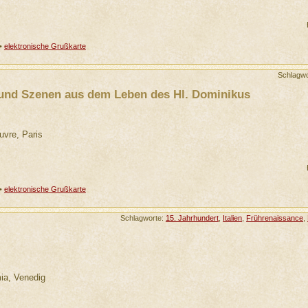
•
elektronische Grußkarte
Schlagw
und Szenen aus dem Leben des Hl. Dominikus
uvre, Paris
•
elektronische Grußkarte
Schlagworte:
15. Jahrhundert
,
Italien
,
Frührenaissance
,
mia, Venedig