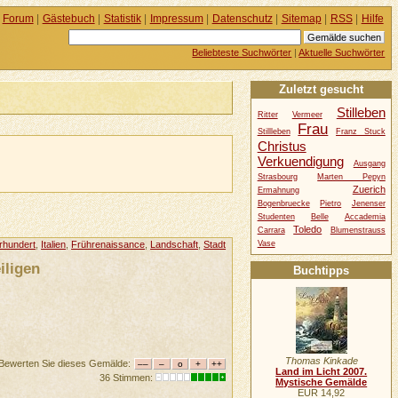
Forum
|
Gästebuch
|
Statistik
|
Impressum
|
Datenschutz
|
Sitemap
|
RSS
|
Hilfe
Beliebteste Suchwörter
|
Aktuelle Suchwörter
Zuletzt gesucht
Stilleben
Ritter
Vermeer
Frau
Stillleben
Franz Stuck
Christus
Verkuendigung
Ausgang
Strasbourg
Marten Pepyn
Zuerich
Ermahnung
Bogenbruecke
Pietro
Jenenser
Studenten
Belle
Accademia
Toledo
Carrara
Blumenstrauss
Vase
rhundert
,
Italien
,
Frührenaissance
,
Landschaft
,
Stadt
iligen
Buchtipps
Thomas Kinkade
Bewerten Sie dieses Gemälde:
Land im Licht 2007.
36 Stimmen:
Mystische Gemälde
EUR 14,92