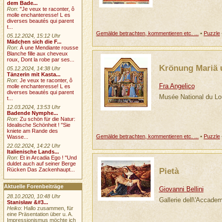
dem Bade...
Ron
:
"Je veux te raconter, ô
molle enchanteresse! L es
diverses beautés qui parent
t...
Gemälde betrachten, kommentieren etc. ...
•
Puzzle
05.12.2024, 15:12 Uhr
Mädchen sich die F...
Ron
:
À une Mendiante rousse
Blanche fille aux cheveux
roux, Dont la robe par ses...
Krönung Mariä 
05.12.2024, 14:38 Uhr
Tänzerin mit Kasta...
Ron
:
Je veux te raconter, ô
Fra Angelico
molle enchanteresse! L es
diverses beautés qui parent
Musée National du Lo
t...
12.03.2024, 13:53 Uhr
Badende Nymphe...
Ron
:
Zu schön für die Natur:
Idealische Schönheit ! "Sie
kniete am Rande des
Gemälde betrachten, kommentieren etc. ...
•
Puzzle
Wasse...
22.02.2024, 14:22 Uhr
Italienische Lands...
Ron
:
Et in Arcadia Ego ! "Und
duldet auch auf seiner Berge
Pietà
Rücken Das Zackenhaupt...
Aktuelle Forenbeiträge
Giovanni Bellini
28.10.2020, 10:48 Uhr
Gallerie dell\'Accade
Stanisław &#3...
Heiko
: Hallo zusammen, für
eine Präsentation über u. A.
Impressionismus möchte ich