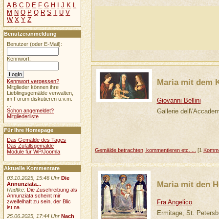
A
B
C
D
E
F
G
H
I
J
K
L
M
N
O
P
Q
R
S
T
U
V
W
X
Y
Z
Benutzeranmeldung
Benutzer (oder E-Mail):
Kennwort:
Maria mit dem 
Kennwort vergessen?
Mitglieder können ihre
Lieblingsgemälde verwalten,
im Forum diskutieren u.v.m.
Giovanni Bellini
...
Gallerie dell\'Accade
Schon angemeldet?
Mitgliederliste
Für Ihre Homepage
Das Gemälde des Tages
Das Zufallsgemälde
Gemälde betrachten, kommentieren etc. ...
[1
Komme
Module für WP/Joomla
Aktuelle Kommentare
03.10.2025, 15:46 Uhr
Die
Maria mit den 
Annunziata...
Radtke
:
Die Zuschreibung als
Annunziata scheint mir
Fra Angelico
zweifelhaft zu sein, der Blic
ist na...
Ermitage, St. Petersb
25.06.2025, 17:44 Uhr
Nach