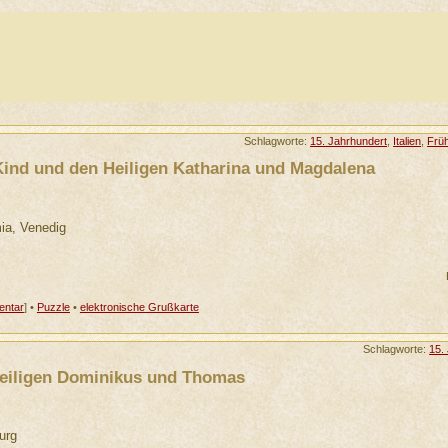
Schlagworte:
15. Jahrhundert
,
Italien
,
Frü
Kind und den Heiligen Katharina und Magdalena
mia, Venedig
ntar
] •
Puzzle
•
elektronische Grußkarte
Schlagworte:
15.
Heiligen Dominikus und Thomas
urg