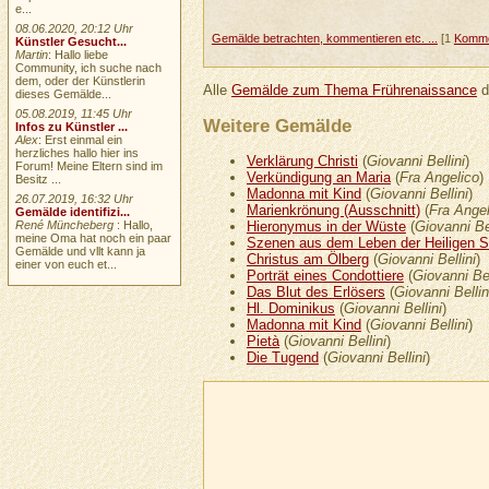
e...
08.06.2020, 20:12 Uhr
Gemälde betrachten, kommentieren etc. ...
[1
Komme
Künstler Gesucht...
Martin
: Hallo liebe
Community, ich suche nach
dem, oder der Künstlerin
Alle
Gemälde zum Thema Frührenaissance
d
dieses Gemälde...
05.08.2019, 11:45 Uhr
Weitere Gemälde
Infos zu Künstler ...
Alex
: Erst einmal ein
herzliches hallo hier ins
Verklärung Christi
(
Giovanni Bellini
)
Forum! Meine Eltern sind im
Verkündigung an Maria
(
Fra Angelico
)
Besitz ...
Madonna mit Kind
(
Giovanni Bellini
)
26.07.2019, 16:32 Uhr
Marienkrönung (Ausschnitt)
(
Fra Angel
Gemälde identifizi...
Hieronymus in der Wüste
(
Giovanni Bel
René Müncheberg
: Hallo,
meine Oma hat noch ein paar
Szenen aus dem Leben der Heiligen S
Gemälde und vllt kann ja
Christus am Ölberg
(
Giovanni Bellini
)
einer von euch et...
Porträt eines Condottiere
(
Giovanni Bel
Das Blut des Erlösers
(
Giovanni Bellin
Hl. Dominikus
(
Giovanni Bellini
)
Madonna mit Kind
(
Giovanni Bellini
)
Pietà
(
Giovanni Bellini
)
Die Tugend
(
Giovanni Bellini
)