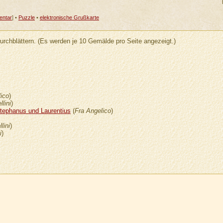
ntar
] •
Puzzle
•
elektronische Grußkarte
urchblättern. (Es werden je 10 Gemälde pro Seite angezeigt.)
ico
)
lini
)
tephanus und Laurentius
(
Fra Angelico
)
lini
)
i
)