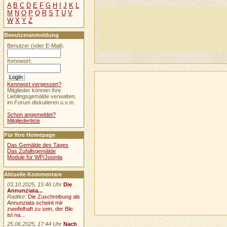
A
B
C
D
E
F
G
H
I
J
K
L
M
N
O
P
Q
R
S
T
U
V
W
X
Y
Z
Benutzeranmeldung
Benutzer (oder E-Mail):
Kennwort:
Kennwort vergessen?
Mitglieder können ihre
Lieblingsgemälde verwalten,
im Forum diskutieren u.v.m.
...
Schon angemeldet?
Mitgliederliste
Für Ihre Homepage
Das Gemälde des Tages
Das Zufallsgemälde
Module für WP/Joomla
Aktuelle Kommentare
03.10.2025, 15:46 Uhr
Die
Annunziata...
Radtke
:
Die Zuschreibung als
Annunziata scheint mir
zweifelhaft zu sein, der Blic
ist na...
25.06.2025, 17:44 Uhr
Nach