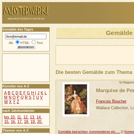
Gemälde des Tages
Gemälde
Als
HTML
Text
Die besten Gemälde zum Thema
Schlagwor
Künstler von A-Z
Marquise de P
A
B
C
D
E
F
G
H
I
J
K
L
M
N
O
P
Q
R
S
T
U
V
François Boucher
W
X
Y
Z
Wallace Collection, L
nach Jahrhunderten
bis 10.
11.
12.
13.
14.
15.
16.
17.
18.
19.
20.
Themen von A-Z
Gemälde betrachten, kommentieren etc. ...
[2
Komme