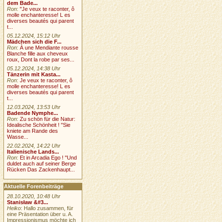
dem Bade...
Ron
:
"Je veux te raconter, ô
molle enchanteresse! L es
diverses beautés qui parent
t...
05.12.2024, 15:12 Uhr
Mädchen sich die F...
Ron
:
À une Mendiante rousse
Blanche fille aux cheveux
roux, Dont la robe par ses...
05.12.2024, 14:38 Uhr
Tänzerin mit Kasta...
Ron
:
Je veux te raconter, ô
molle enchanteresse! L es
diverses beautés qui parent
t...
12.03.2024, 13:53 Uhr
Badende Nymphe...
Ron
:
Zu schön für die Natur:
Idealische Schönheit ! "Sie
kniete am Rande des
Wasse...
22.02.2024, 14:22 Uhr
Italienische Lands...
Ron
:
Et in Arcadia Ego ! "Und
duldet auch auf seiner Berge
Rücken Das Zackenhaupt...
Aktuelle Forenbeiträge
28.10.2020, 10:48 Uhr
Stanisław &#3...
Heiko
: Hallo zusammen, für
eine Präsentation über u. A.
Impressionismus möchte ich