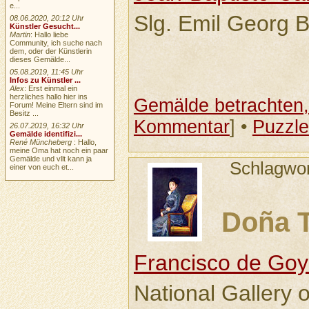
e...
Slg. Emil Georg B
08.06.2020, 20:12 Uhr
Künstler Gesucht...
Martin
: Hallo liebe
Community, ich suche nach
dem, oder der Künstlerin
dieses Gemälde...
05.08.2019, 11:45 Uhr
Infos zu Künstler ...
Alex
: Erst einmal ein
herzliches hallo hier ins
Gemälde betrachten, 
Forum! Meine Eltern sind im
Besitz ...
Kommentar
] •
Puzzle
26.07.2019, 16:32 Uhr
Gemälde identifizi...
René Müncheberg
: Hallo,
meine Oma hat noch ein paar
Gemälde und vllt kann ja
Schlagwo
einer von euch et...
Doña T
Francisco de Goy
National Gallery o