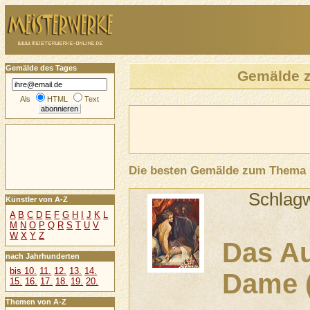
Gemälde des Tages
Gemälde 
Als
HTML
Text
Die besten Gemälde zum Thema
Schlag
Künstler von A-Z
A
B
C
D
E
F
G
H
I
J
K
L
M
N
O
P
Q
R
S
T
U
V
W
X
Y
Z
Das Au
nach Jahrhunderten
bis 10.
11.
12.
13.
14.
Dame (
15.
16.
17.
18.
19.
20.
Themen von A-Z