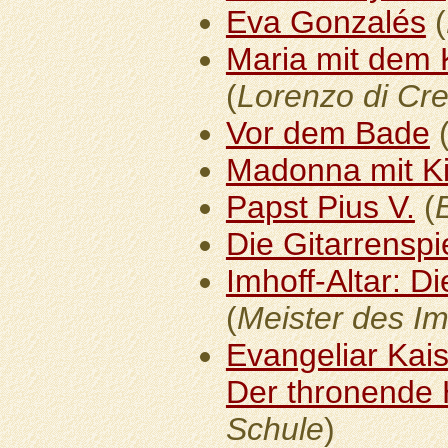
Eva Gonzalés
(
Maria mit dem 
(
Lorenzo di Cre
Vor dem Bade
Madonna mit K
Papst Pius V.
(
Die Gitarrenspi
Imhoff-Altar: D
(
Meister des Im
Evangeliar Kaise
Der thronende 
Schule
)