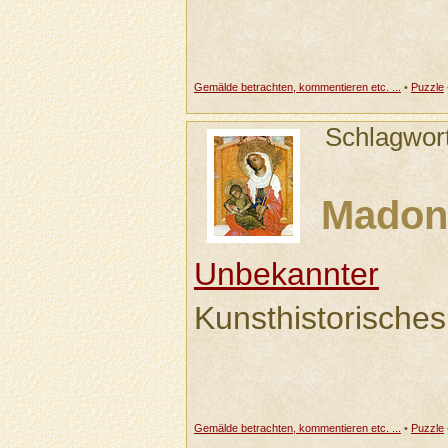
Gemälde betrachten, kommentieren etc. ...
•
Puzzle
Schlagwor
Madon
Unbekannter
Kunsthistorische
Gemälde betrachten, kommentieren etc. ...
•
Puzzle