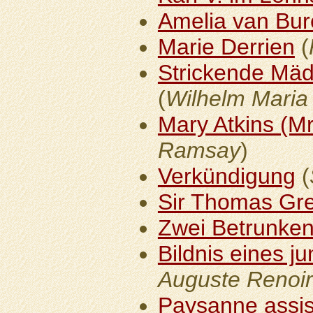
Amelia van Bu
Marie Derrien
(
Strickende Mäd
(
Wilhelm Maria 
Mary Atkins (Mr
Ramsay
)
Verkündigung
(
Sir Thomas Gr
Zwei Betrunke
Bildnis eines 
Auguste Renoir
Paysanne assis