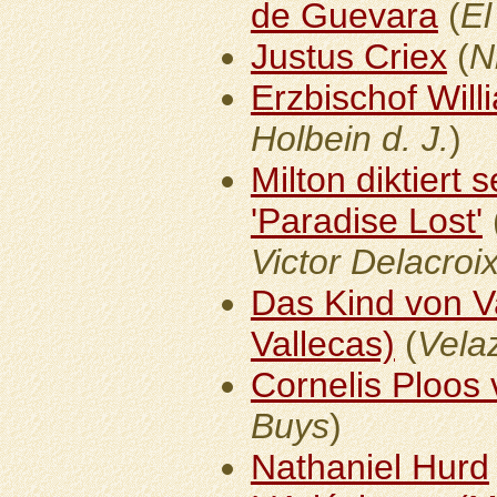
de Guevara
(
El
Justus Criex
(
N
Erzbischof Wil
Holbein d. J.
)
Milton diktiert
'Paradise Lost'
Victor Delacroi
Das Kind von Va
Vallecas)
(
Vela
Cornelis Ploos
Buys
)
Nathaniel Hurd