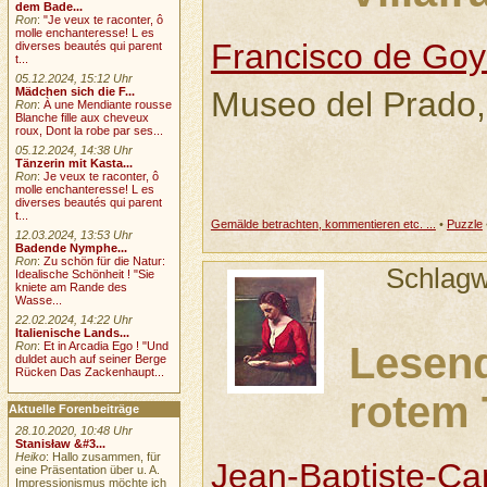
dem Bade...
Ron
:
"Je veux te raconter, ô
molle enchanteresse! L es
Francisco de Goy
diverses beautés qui parent
t...
05.12.2024, 15:12 Uhr
Museo del Prado,
Mädchen sich die F...
Ron
:
À une Mendiante rousse
Blanche fille aux cheveux
roux, Dont la robe par ses...
05.12.2024, 14:38 Uhr
Tänzerin mit Kasta...
Ron
:
Je veux te raconter, ô
molle enchanteresse! L es
diverses beautés qui parent
t...
Gemälde betrachten, kommentieren etc. ...
•
Puzzle
12.03.2024, 13:53 Uhr
Badende Nymphe...
Ron
:
Zu schön für die Natur:
Schlagw
Idealische Schönheit ! "Sie
kniete am Rande des
Wasse...
22.02.2024, 14:22 Uhr
Italienische Lands...
Lesen
Ron
:
Et in Arcadia Ego ! "Und
duldet auch auf seiner Berge
Rücken Das Zackenhaupt...
rotem 
Aktuelle Forenbeiträge
28.10.2020, 10:48 Uhr
Stanisław &#3...
Heiko
: Hallo zusammen, für
Jean-Baptiste-Cam
eine Präsentation über u. A.
Impressionismus möchte ich