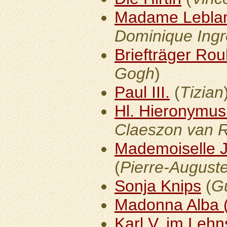
Madame Lebla
Dominique Ingr
Briefträger Rou
Gogh
)
Paul III.
(
Tizian
Hl. Hieronymus 
Claeszon van 
Mademoiselle J
(
Pierre-August
Sonja Knips
(
Gu
Madonna Alba 
Karl V. im Lehn