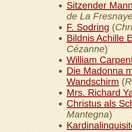
Sitzender Man
de La Fresnay
F. Sodring
(
Chr
Bildnis Achille
Cézanne
)
William Carpen
Die Madonna m
Wandschirm
(
R
Mrs. Richard Y
Christus als 
Mantegna
)
Kardinalinquis