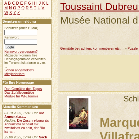
A
B
C
D
E
F
G
H
I
J
K
L
Toussaint Dubreui
M
N
O
P
Q
R
S
T
U
V
W
X
Y
Z
Musée National d
Benutzeranmeldung
Benutzer (oder E-Mail):
Kennwort:
Gemälde betrachten, kommentieren etc. ...
•
Puzzle
Kennwort vergessen?
Mitglieder können ihre
Lieblingsgemälde verwalten,
im Forum diskutieren u.v.m.
...
Schon angemeldet?
Mitgliederliste
Für Ihre Homepage
Das Gemälde des Tages
Das Zufallsgemälde
Module für WP/Joomla
Sch
Aktuelle Kommentare
03.10.2025, 15:46 Uhr
Die
Annunziata...
Marqu
Radtke
:
Die Zuschreibung als
Annunziata scheint mir
zweifelhaft zu sein, der Blic
ist na...
Villafr
25.06.2025, 17:44 Uhr
Nach