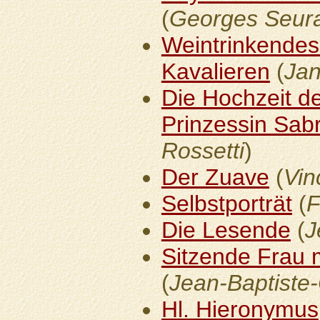
(
Georges Seur
Weintrinkendes
Kavalieren
(
Ja
Die Hochzeit de
Prinzessin Sab
Rossetti
)
Der Zuave
(
Vin
Selbstporträt
(
F
Die Lesende
(
J
Sitzende Frau m
(
Jean-Baptiste-
Hl. Hieronymus