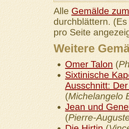
Alle
Gemälde zum
durchblättern. (E
pro Seite angezeig
Weitere Gemä
Omer Talon
(
Ph
Sixtinische Kap
Ausschnitt: De
(
Michelangelo 
Jean und Genev
(
Pierre-August
Die Hirtin
(
Vinc