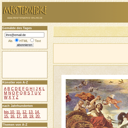
Gemälde des Tages
Als
HTML
Text
Künstler von A-Z
A
B
C
D
E
F
G
H
I
J
K
L
M
N
O
P
Q
R
S
T
U
V
W
X
Y
Z
nach Jahrhunderten
bis 10.
11.
12.
13.
14.
15.
16.
17.
18.
19.
20.
Themen von A-Z