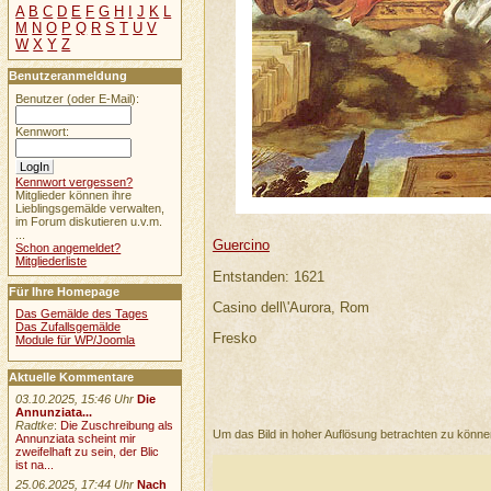
A
B
C
D
E
F
G
H
I
J
K
L
M
N
O
P
Q
R
S
T
U
V
W
X
Y
Z
Benutzeranmeldung
Benutzer (oder E-Mail):
Kennwort:
Kennwort vergessen?
Mitglieder können ihre
Lieblingsgemälde verwalten,
im Forum diskutieren u.v.m.
...
Guercino
Schon angemeldet?
Mitgliederliste
Entstanden: 1621
Für Ihre Homepage
Casino dell\'Aurora, Rom
Das Gemälde des Tages
Das Zufallsgemälde
Fresko
Module für WP/Joomla
Aktuelle Kommentare
03.10.2025, 15:46 Uhr
Die
Annunziata...
Radtke
:
Die Zuschreibung als
Um das Bild in hoher Auflösung betrachten zu könn
Annunziata scheint mir
zweifelhaft zu sein, der Blic
ist na...
25.06.2025, 17:44 Uhr
Nach