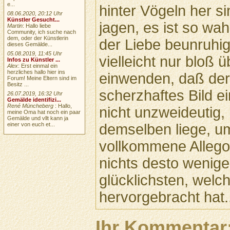
e...
hinter Vögeln her s
08.06.2020, 20:12 Uhr
Künstler Gesucht...
jagen, es ist so wah
Martin
: Hallo liebe
Community, ich suche nach
dem, oder der Künstlerin
der Liebe beunruhi
dieses Gemälde...
05.08.2019, 11:45 Uhr
vielleicht nur bloß
Infos zu Künstler ...
Alex
: Erst einmal ein
herzliches hallo hier ins
einwenden, daß der 
Forum! Meine Eltern sind im
Besitz ...
scherzhaftes Bild ei
26.07.2019, 16:32 Uhr
Gemälde identifizi...
René Müncheberg
: Hallo,
nicht unzweideutig, 
meine Oma hat noch ein paar
Gemälde und vllt kann ja
demselben liege, um
einer von euch et...
vollkommene Allego
nichts desto weniger
glücklichsten, welc
hervorgebracht hat..
Ihr Kommentar