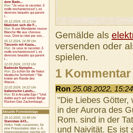
dem Bade...
Ron
:
"Je veux te raconter, ô
molle enchanteresse! L es
diverses beautés qui parent
t...
05.12.2024, 15:12 Uhr
Mädchen sich die F...
Ron
:
À une Mendiante rousse
Gemälde als
elek
Blanche fille aux cheveux
roux, Dont la robe par ses...
05.12.2024, 14:38 Uhr
versenden oder a
Tänzerin mit Kasta...
Ron
:
Je veux te raconter, ô
molle enchanteresse! L es
spielen.
diverses beautés qui parent
t...
12.03.2024, 13:53 Uhr
Badende Nymphe...
1 Kommentar
Ron
:
Zu schön für die Natur:
Idealische Schönheit ! "Sie
kniete am Rande des
Wasse...
Ron
25.08.2022, 15:2
22.02.2024, 14:22 Uhr
Italienische Lands...
Ron
:
Et in Arcadia Ego ! "Und
"Die Liebes Götter,
duldet auch auf seiner Berge
Rücken Das Zackenhaupt...
in der Aurora des Gu
Aktuelle Forenbeiträge
Rom. sind in der Tat
28.10.2020, 10:48 Uhr
Stanisław &#3...
Heiko
: Hallo zusammen, für
und Naivität. Es ist
eine Präsentation über u. A.
Impressionismus möchte ich