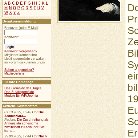
A
B
C
D
E
F
G
H
I
J
K
L
Do
M
N
O
P
Q
R
S
T
U
V
W
X
Y
Z
Pr
Benutzeranmeldung
Sc
Benutzer (oder E-Mail):
Kennwort:
Ze
Bi
Kennwort vergessen?
Mitglieder können ihre
Lieblingsgemälde verwalten,
Sy
im Forum diskutieren u.v.m.
...
Schon angemeldet?
ei
Mitgliederliste
Für Ihre Homepage
bi
Das Gemälde des Tages
Das Zufallsgemälde
19
Module für WP/Joomla
Aktuelle Kommentare
Eu
03.10.2025, 15:46 Uhr
Die
Annunziata...
So
Radtke
:
Die Zuschreibung als
Annunziata scheint mir
zweifelhaft zu sein, der Blic
Er
ist na...
25.06.2025, 17:44 Uhr
Nach