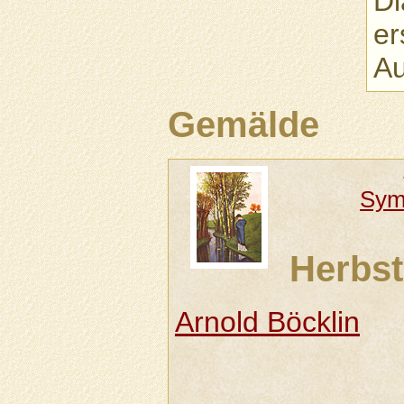
Di
er
Au
Gemälde
Sym
Herbs
Arnold Böcklin