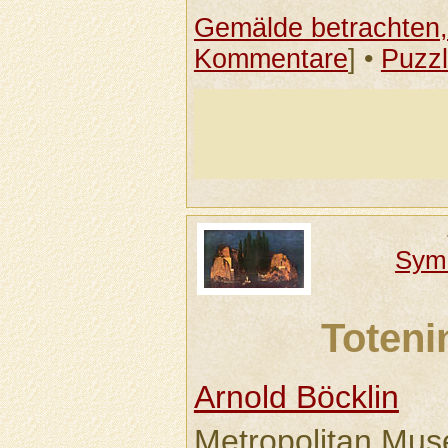
Gemälde betrachten, 
Kommentare
] •
Puzz
Sym
Toteni
Arnold Böcklin
Metropolitan Mus