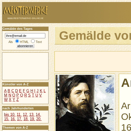
Gemälde des Tages
Gemälde v
Als
HTML
Text
A
Künstler von A-Z
A
B
C
D
E
F
G
H
I
J
K
L
M
N
O
P
Q
R
S
T
U
V
W
X
Y
Z
Ar
nach Jahrhunderten
Ok
bis 10.
11.
12.
13.
14.
15.
16.
17.
18.
19.
20.
16
Themen von A-Z