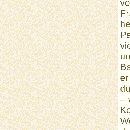
vo
Fr
he
Pa
vi
un
Ba
er
du
– 
Ko
We