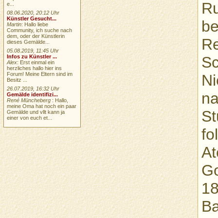
Ru
e...
08.06.2020, 20:12 Uhr
Künstler Gesucht...
be
Martin
: Hallo liebe
Community, ich suche nach
dem, oder der Künstlerin
Re
dieses Gemälde...
05.08.2019, 11:45 Uhr
Sc
Infos zu Künstler ...
Alex
: Erst einmal ein
herzliches hallo hier ins
Forum! Meine Eltern sind im
Ni
Besitz ...
26.07.2019, 16:32 Uhr
na
Gemälde identifizi...
René Müncheberg
: Hallo,
meine Oma hat noch ein paar
St
Gemälde und vllt kann ja
einer von euch et...
fo
At
Go
18
Ba