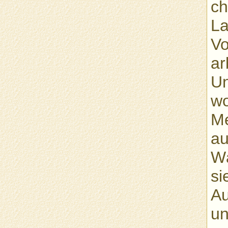
ch
La
Vo
ar
Un
wo
Me
au
Wä
si
Au
un