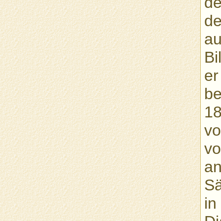
de
de
au
Bi
er
be
18
vo
vo
an
Sä
in