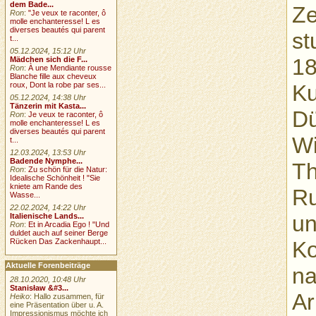
dem Bade...
Ze
Ron
:
"Je veux te raconter, ô
molle enchanteresse! L es
diverses beautés qui parent
st
t...
05.12.2024, 15:12 Uhr
18
Mädchen sich die F...
Ron
:
À une Mendiante rousse
Blanche fille aux cheveux
K
roux, Dont la robe par ses...
05.12.2024, 14:38 Uhr
Tänzerin mit Kasta...
Dü
Ron
:
Je veux te raconter, ô
molle enchanteresse! L es
diverses beautés qui parent
Wi
t...
12.03.2024, 13:53 Uhr
Badende Nymphe...
Th
Ron
:
Zu schön für die Natur:
Idealische Schönheit ! "Sie
kniete am Rande des
Ru
Wasse...
22.02.2024, 14:22 Uhr
un
Italienische Lands...
Ron
:
Et in Arcadia Ego ! "Und
duldet auch auf seiner Berge
Ko
Rücken Das Zackenhaupt...
Aktuelle Forenbeiträge
na
28.10.2020, 10:48 Uhr
Stanisław &#3...
Ar
Heiko
: Hallo zusammen, für
eine Präsentation über u. A.
Impressionismus möchte ich