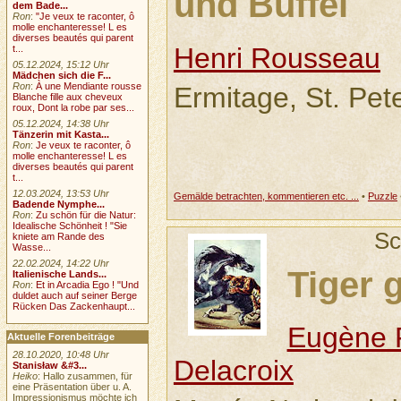
und Büffel
dem Bade...
Ron
:
"Je veux te raconter, ô
molle enchanteresse! L es
diverses beautés qui parent
Henri Rousseau
t...
05.12.2024, 15:12 Uhr
Mädchen sich die F...
Ron
:
À une Mendiante rousse
Ermitage, St. Pet
Blanche fille aux cheveux
roux, Dont la robe par ses...
05.12.2024, 14:38 Uhr
Tänzerin mit Kasta...
Ron
:
Je veux te raconter, ô
molle enchanteresse! L es
diverses beautés qui parent
t...
12.03.2024, 13:53 Uhr
Gemälde betrachten, kommentieren etc. ...
•
Puzzle
Badende Nymphe...
Ron
:
Zu schön für die Natur:
Idealische Schönheit ! "Sie
Sc
kniete am Rande des
Wasse...
22.02.2024, 14:22 Uhr
Tiger g
Italienische Lands...
Ron
:
Et in Arcadia Ego ! "Und
duldet auch auf seiner Berge
Rücken Das Zackenhaupt...
Eugène F
Aktuelle Forenbeiträge
28.10.2020, 10:48 Uhr
Delacroix
Stanisław &#3...
Heiko
: Hallo zusammen, für
eine Präsentation über u. A.
Impressionismus möchte ich