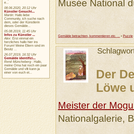
Musée National d
e...
08.06.2020, 20:12 Uhr
Künstler Gesucht...
Martin
: Hallo liebe
Community, ich suche nach
dem, oder der Künstlerin
dieses Gemälde...
05.08.2019, 11:45 Uhr
Infos zu Künstler ...
Gemälde betrachten, kommentieren etc. ...
•
Puzzle
Alex
: Erst einmal ein
herzliches hallo hier ins
Forum! Meine Eltern sind im
Schlagwor
Besitz ...
26.07.2019, 16:32 Uhr
Gemälde identifizi...
René Müncheberg
: Hallo,
meine Oma hat noch ein paar
Gemälde und vllt kann ja
Der De
einer von euch et...
Löwe u
Meister der Mogu
Nationalgalerie, B