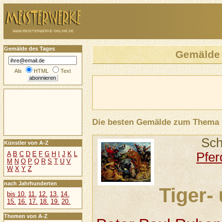
Gemälde des Tages
Gemälde
Als
HTML
Text
Die besten Gemälde zum Thema
Sch
Künstler von A-Z
Pfer
A
B
C
D
E
F
G
H
I
J
K
L
M
N
O
P
Q
R
S
T
U
V
W
X
Y
Z
nach Jahrhunderten
Tiger-
bis 10.
11.
12.
13.
14.
15.
16.
17.
18.
19.
20.
Themen von A-Z