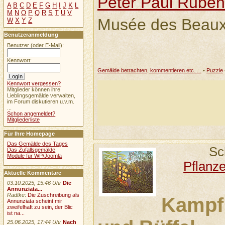
Peter Paul Rube
A
B
C
D
E
F
G
H
I
J
K
L
M
N
O
P
Q
R
S
T
U
V
Musée des Beaux
W
X
Y
Z
Benutzeranmeldung
Benutzer (oder E-Mail):
Kennwort:
Gemälde betrachten, kommentieren etc. ...
•
Puzzle
Kennwort vergessen?
Mitglieder können ihre
Lieblingsgemälde verwalten,
im Forum diskutieren u.v.m.
...
Schon angemeldet?
Mitgliederliste
Für Ihre Homepage
Das Gemälde des Tages
Sc
Das Zufallsgemälde
Module für WP/Joomla
Pflanz
Aktuelle Kommentare
03.10.2025, 15:46 Uhr
Die
Annunziata...
Radtke
:
Die Zuschreibung als
Kampf 
Annunziata scheint mir
zweifelhaft zu sein, der Blic
ist na...
25.06.2025, 17:44 Uhr
Nach